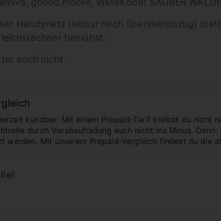
amiva
, goood mobile,
WEtell
oder
SAUBER WALD
uten
Handynetz
(selbst nach Spendenabzug) stattli
leichsrechner
bemühst.
ter auch nicht.
rgleich
rzeit kündbar: Mit einem Prepaid-Tarif bleibst du nicht n
trolle durch Vorabaufladung auch nicht ins Minus. Denn:
zt werden. Mit unserem Prepaid-Vergleich findest du die a
ile!