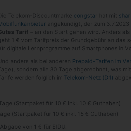
Die Telekom-Discountmarke
congstar
hat mit
shar
Mobilfunkanbieter
angekündigt, der zum 3.7.2023 
Gutes Tarif
− an den Start gehen wird. Anders al
geht 1 € vom Tarifpreis der Grundgebühr an das s
für digitale Lernprogramme auf Smartphones in Vo
Und anders als bei anderen
Prepaid-Tarifen im Ve
Tage), sondern alle 30 Tage abgerechnet, was mittl
Tarife werden folglich im
Telekom-Netz (D1)
abgewi
 Tage (Startpaket für 10 € inkl. 10 € Guthaben)
 Tage (Startpaket für 10 € inkl. 15 € Guthaben)
e Abgabe von 1 € für EIDU.