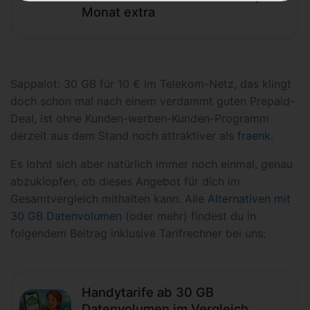
Monat extra
Sappalot: 30 GB für 10 € im Telekom-Netz, das klingt
doch schon mal nach einem verdammt guten Prepaid-
Deal, ist ohne Kunden-werben-Kunden-Programm
derzeit aus dem Stand noch attraktiver als
fraenk
.
Es lohnt sich aber natürlich immer noch einmal, genau
abzuklopfen, ob dieses Angebot für dich im
Gesamtvergleich mithalten kann. Alle
Alternativen mit
30 GB Datenvolumen
(oder mehr) findest du in
folgendem Beitrag inklusive Tarifrechner bei uns:
Handytarife ab 30 GB
Datenvolumen im Vergleich