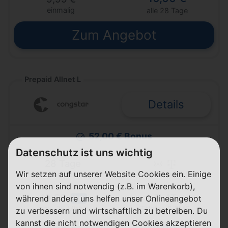
einmalig
alle 28 Tage
Zum Angebot
Prepaid Allnet L
Details
52,00 € Bonus
Datenschutz ist uns wichtig
28 Tage
Wir setzen auf unserer Website Cookies ein. Einige
Laufzeit
Telekom (D1)
von ihnen sind notwendig (z.B. im Warenkorb),
40 GB
FLAT
während andere uns helfen unser Onlineangebot
5G
Telefon & SMS
max. 25 Mbit/s
zu verbessern und wirtschaftlich zu betreiben. Du
kannst die nicht notwendigen Cookies akzeptieren