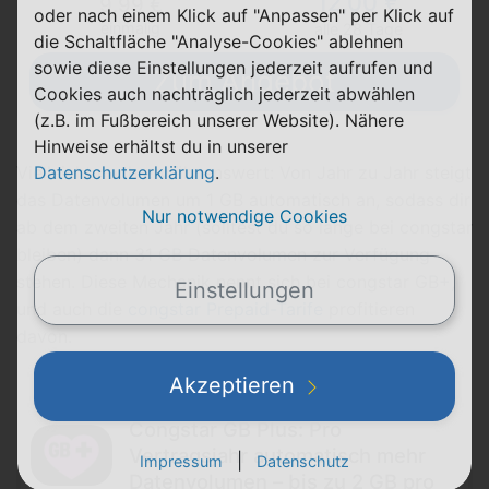
12,00 €
9,99 €
oder nach einem Klick auf "Anpassen" per Klick auf
einmalig
alle 28 Tage
die Schaltfläche "Analyse-Cookies" ablehnen
sowie diese Einstellungen jederzeit aufrufen und
Zum Angebot
Cookies auch nachträglich jederzeit abwählen
(z.B. im Fußbereich unserer Website). Nähere
Hinweise erhältst du in unserer
Datenschutzerklärung
.
Vielleicht noch erwähnenswert: Von Jahr zu Jahr steigt
das Datenvolumen um 1 GB automatisch an, sodass dir
Nur notwendige Cookies
ab dem zweiten Jahr (solltest du so lange bei congstar
bleiben) dann 31 GB Datenvolumen zur Verfügung
stehen. Diese Mechanik nennt sich bei congstar GB+,
Einstellungen
und auch die
congstar Prepaid-Tarife
profitieren
davon.
Akzeptieren
Weiterlesen
Congstar GB Plus: Pro
Vertragsjahr automatisch mehr
|
Impressum
Datenschutz
Datenvolumen – bis zu 2 GB pro