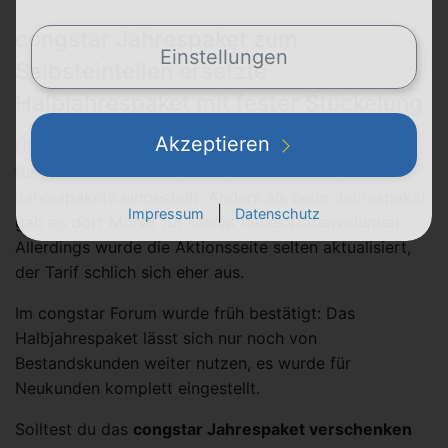
congstar Jahrespaket zum
Einstellungen
Selbsteinteilen ersetzte
Halbjahrespaket mit fester Stückelung
Akzeptieren
Übrigens: Das
congstar Halbjahrespaket
wurde einst
für Neukunden im Gegenzug zur Einführung des
Jahrespakets eingestellt. Anders als beim Jahrespaket
|
Impressum
Datenschutz
gab es dort Monat für Monat neues Datenvolumen.
Allerdings wurde die Aktionsseite selten aktualisiert,
der Tarif schlich sich eher aus.
Im congstar Forum wurde früh bestätigt: Das
Halbjahrespaket lässt sich nur noch von
Bestandskunden weiter nutzen, es wurde für
Neukunden komplett eingestellt.
Solltest du das
congstar Jahrespaket verschenken