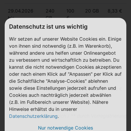
29.04.2026
240
100
20 GB
8,33 €
bis
GB
€
07.06.2026
Datenschutz ist uns wichtig
Wir setzen auf unserer Website Cookies ein. Einige
08.06.2026
300
100
25 GB
8,33 €
von ihnen sind notwendig (z.B. im Warenkorb),
bis
GB
€
während andere uns helfen unser Onlineangebot
06.07.2026
zu verbessern und wirtschaftlich zu betreiben. Du
kannst die nicht notwendigen Cookies akzeptieren
seit
365
100
30,42
8,33 €
oder nach einem Klick auf "Anpassen" per Klick auf
07.07.2026
GB
€
GB
die Schaltfläche "Analyse-Cookies" ablehnen
sowie diese Einstellungen jederzeit aufrufen und
seit
240
100
20 GB
8,33 €
Cookies auch nachträglich jederzeit abwählen
15.07.2026
GB
€
(z.B. im Fußbereich unserer Website). Nähere
Hinweise erhältst du in unserer
* rechnerisch / ** durch Vorregistrierung
Datenschutzerklärung
.
Nur notwendige Cookies