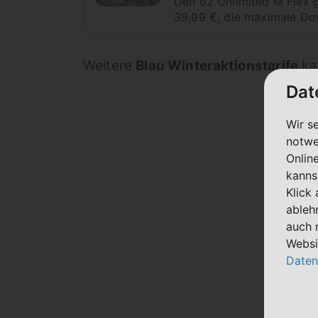
Den o2 Unlimited M Flex g
39,99 €, die maximale Dow
Weitere
Blau Winteraktionstarife
kan
Dat
Wir s
notwe
Onlin
kanns
Klick
ableh
auch 
Websi
Daten