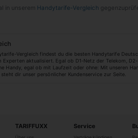
mal in unserem
Handytarife-Vergleich
gegenzuprüfen
eich
rife-Vergleich findest du die besten Handytarife Deutsc
von Experten aktualisiert. Egal ob D1-Netz der Telekom, D
ne Handy, egal ob mit Laufzeit oder ohne: Mit unseren Ha
steht dir unser persönlicher Kundenservice zur Seite.
TARIFFUXX
Service
B
Über uns
Verträge kündigen
Pa