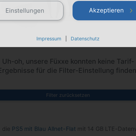
Akzeptieren
Einstellungen
Impressum
|
Datenschutz
Uh-oh, unsere Füxxe konnten keine Tarif-
Ergebnisse für die Filter-Einstellung finden
Filter zurücksetzen
t die
PS5 mit Blau Allnet-Flat
mit 14 GB LTE-Daten