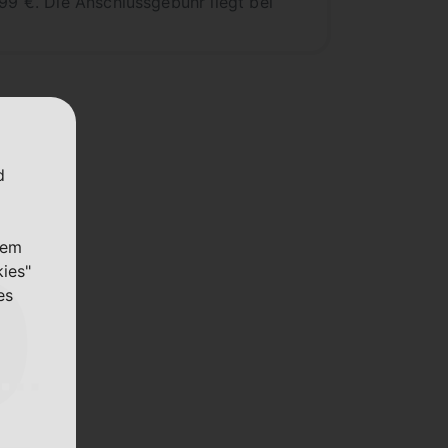
99 €. Die Anschlussgebühr liegt bei
d
nem
kies"
es