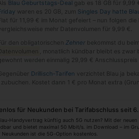
Als
Blau Geburtstags-Deal
gab es 18 GB für 9,99
Friday
waren es 20 GB, zum
Singles Day hatte Bla
Flat für 11,99 € im Monat gefeiert – nun folgen die
vergleichsweise mehr Datenvolumen für 9,99 €.
Für den obligatorischen
Zehner
bekommst du beim 
Datenvolumen
, monatlich kündbar bleibt es zwar
gewohnt werden einmalig 29,99 € Anschlusspreis f
Gegenüber
Drillisch-Tarifen
verzichtet Blau ja bek
zubuchen. Kostet dann 1 € pro Monat extra (Grun
enlos für Neukunden bei Tarifabschluss seit 6
lau-Handyvertrag künftig auch 5G nutzen? Mit der neuen
dbar und bietet maximal 50 Mbit/s. im Download – im Gru
r Neukunden ist die 5G-Option kostenlos.