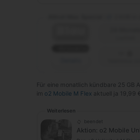
Allnet Max Special
24GB in 
|
24 Monat
Laufzeit
Winteraktion
Details
Telefónica (o
Für eine monatlich kündbare 25 GB A
im
o2 Mobile M Flex
aktuell ja 19,99 
Weiterlesen
beendet
Aktion: o2 Mobile Un