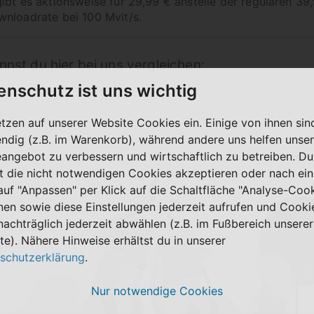
ibt es aktionsweise für 29,99 € anstelle der regulären 39,
nloadrate bei 100 Mvit/s.
nst du hier bei uns vergleichen:
enschutz ist uns wichtig
etzen auf unserer Website Cookies ein. Einige von ihnen sin
ndig (z.B. im Warenkorb), während andere uns helfen unser
eangebot zu verbessern und wirtschaftlich zu betreiben. Du
t die nicht notwendigen Cookies akzeptieren oder nach ei
 auf "Anpassen" per Klick auf die Schaltfläche "Analyse-Coo
nen sowie diese Einstellungen jederzeit aufrufen und Cooki
nachträglich jederzeit abwählen (z.B. im Fußbereich unserer
te). Nähere Hinweise erhältst du in unserer
schutzerklärung
.
Nur notwendige Cookies