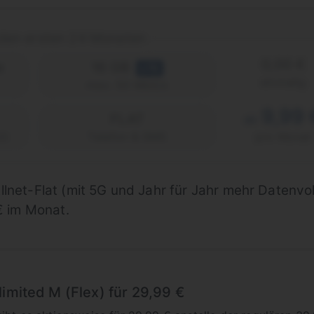
den ersten 24 Monaten
0,00 €
e
16 GB
LTE
einmalig
max. 50 Mbit/s
9,99 
FLAT
ab
2)
Telefon & SMS
pro Monat
llnet-Flat (mit 5G und Jahr für Jahr mehr Datenv
€ im Monat.
limited M (Flex) für 29,99 €