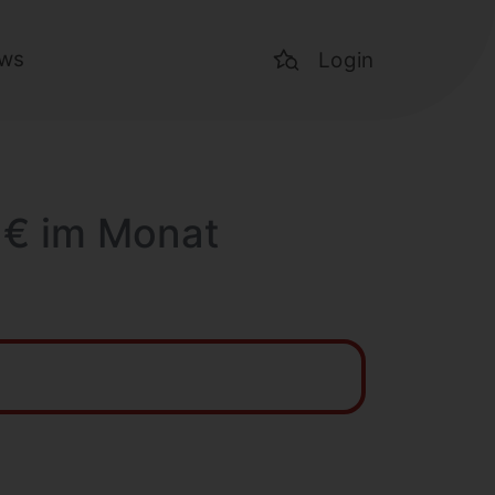
ws
Login
9 € im Monat