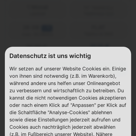
1 Monat
Laufzeit
Telefónica (o2)
28 GB
FLAT
LTE
Telefon & SMS
max. 50 Mbit/s
11,11 €
19,99 €
einmalig
pro Monat
Datenschutz ist uns wichtig
Abgelaufen
Wir setzen auf unserer Website Cookies ein. Einige
von ihnen sind notwendig (z.B. im Warenkorb),
während andere uns helfen unser Onlineangebot
zu verbessern und wirtschaftlich zu betreiben. Du
Allnet Flat 10 + 18 GB
kannst die nicht notwendigen Cookies akzeptieren
oder nach einem Klick auf "Anpassen" per Klick auf
Details
die Schaltfläche "Analyse-Cookies" ablehnen
sowie diese Einstellungen jederzeit aufrufen und
Cookies auch nachträglich jederzeit abwählen
24 Monate
(z.B. im Fußbereich unserer Website). Nähere