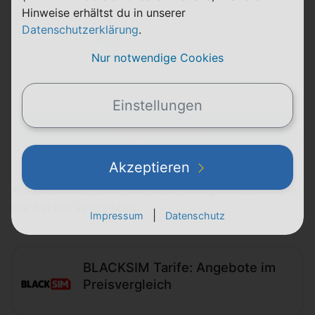
Laufzeit
Telefónica (o2)
Hinweise erhältst du in unserer
Datenschutzerklärung
.
28 GB
FLAT
LTE
Telefon & SMS
max. 50 Mbit/s
Nur notwendige Cookies
11,11 €
9,99 €
einmalig
pro Monat
Einstellungen
Abgelaufen
Akzeptieren
Alle
BLACKSIM Tarife
auf einen Schlag kannst du dann
hier bei uns vergleichen:
|
Impressum
Datenschutz
BLACKSIM Tarife: Angebote im
Preisvergleich