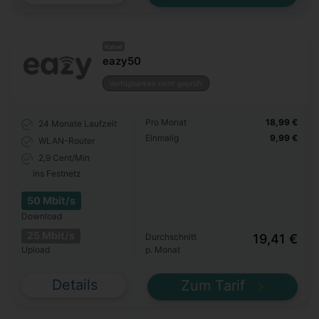
Kabel
eazy50
Verfügbarkeit nicht geprüft
Pro Monat
18,99 €
24 Monate
Laufzeit
Einmalig
9,99 €
WLAN-Router
2,9 Cent/Min
ins Festnetz
50 Mbit/s
Download
25 Mbit/s
Durchschnitt
19,41 €
Upload
p. Monat
Details
Zum Tarif