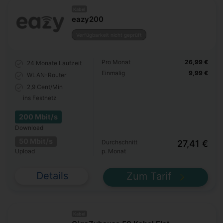
Kabel
eazy200
Verfügbarkeit nicht geprüft
Pro Monat
26,99 €
24 Monate
Laufzeit
Einmalig
9,99 €
WLAN-Router
2,9 Cent/Min
ins Festnetz
200 Mbit/s
Download
50 Mbit/s
Durchschnitt
27,41 €
Upload
p. Monat
Details
Zum Tarif
Kabel