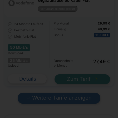
GigaZuhause 50 Kabel Flat
Verfügbarkeit nicht geprüft
Pro Monat
29,99 €
24 Monate
Laufzeit
Einmalig
49,99 €
Festnetz-Flat
Bonus
110,00 €
Mobilfunk-Flat
50 Mbit/s
Download
25 Mbit/s
Durchschnitt
27,49 €
Upload
p. Monat
Details
Zum Tarif
Weitere Tarife anzeigen