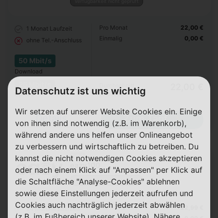
Verfügbarkeit nicht geprüft
Pro Monat
22,00 €
1 Monat
Laufzeit
Einmalig
0,00 €
ohne Tel.-Anschluss
50 Mbit/s
Download
25 Mbit/s
Durchschnitt
22,00 €
Datenschutz ist uns wichtig
Upload
p. Monat
Wir setzen auf unserer Website Cookies ein. Einige
Details
Zum Tarif
von ihnen sind notwendig (z.B. im Warenkorb),
während andere uns helfen unser Onlineangebot
zu verbessern und wirtschaftlich zu betreiben. Du
Kabel
kannst die nicht notwendigen Cookies akzeptieren
eazy100
oder nach einem Klick auf "Anpassen" per Klick auf
die Schaltfläche "Analyse-Cookies" ablehnen
Verfügbarkeit nicht geprüft
sowie diese Einstellungen jederzeit aufrufen und
Cookies auch nachträglich jederzeit abwählen
Pro Monat
22,99 €
24 Monate
Laufzeit
(z.B. im Fußbereich unserer Website). Nähere