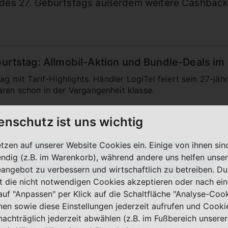
ich des 27. Geburtstags außerdem weitere Cashback
eburtstag: Allmobil-Aktion und Bundle-Deals im
tag mit Tarif-Highlights. Händler LogiTel feiert sein 27-jäh
ren schon in der Vergangenheit klasse.
enschutz ist uns wichtig
etzen auf unserer Website Cookies ein. Einige von ihnen sin
Zum Sparhandy-Angebot
ndig (z.B. im Warenkorb), während andere uns helfen unser
eangebot zu verbessern und wirtschaftlich zu betreiben. Du
t die nicht notwendigen Cookies akzeptieren oder nach ei
 auf "Anpassen" per Klick auf die Schaltfläche "Analyse-Coo
 oder monatliche Erstattungszahlung von Sparhand
nen sowie diese Einstellungen jederzeit aufrufen und Cooki
en unterschriebenen Mobilfunkvertrag zurückerhal
nachträglich jederzeit abwählen (z.B. im Fußbereich unserer