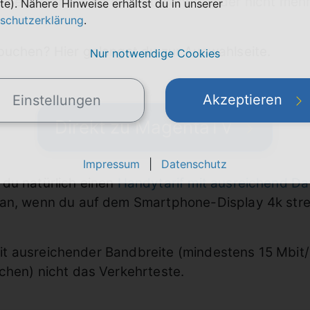
 ein. Danach ist eine Gutschrift leider nicht mehr
te). Nähere Hinweise erhältst du in unserer
schutzerklärung
.
buchen? Hier gelangst du zur Auswahlseite.
Nur notwendige Cookies
Akzeptieren
Einstellungen
Direkt zu MagentaTV
Impressum
|
Datenschutz
du natürlich einen
Handytarif mit ausreichend D
 an, wenn du auf dem Smartphone-Display 4k stre
t ausreichender Bandbreite (mindestens 15 Mbit/
chen) nicht das Verkehrteste.