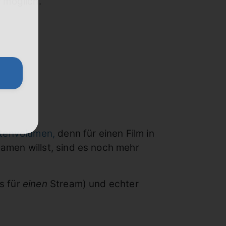
 möglich.
atenvolumen,
denn für einen Film in
amen willst, sind es noch mehr
s für
einen
Stream) und echter