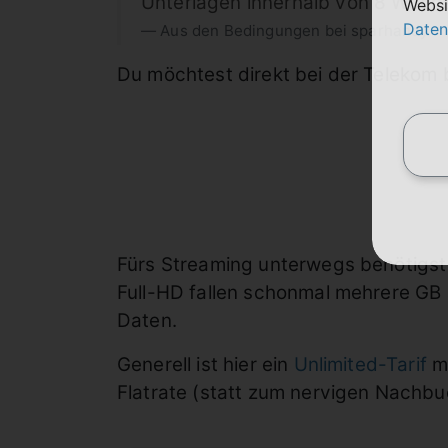
Unterlagen innerhalb von 8 Wochen
Websi
Daten
Aus den Bedingungen bei sparhandy
Du möchtest direkt bei der Telekom 
Fürs Streaming unterwegs benötigst 
Full-HD fallen schonmal mehrere GB
Daten.
Generell ist hier ein
Unlimited-Tarif
mi
Flatrate (statt zum nervigen Nachbu