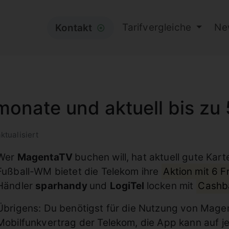
Tarifvergleiche
Ne
Kontakt
⦿
monate und aktuell bis zu
ktualisiert
Wer
MagentaTV
buchen will, hat aktuell gute Ka
Fußball-WM bietet die Telekom ihre
Aktion mit 6 
Händler
sparhandy
und
LogiTel
locken mit
Cashba
Übrigens: Du benötigst für die Nutzung von Mage
Mobilfunkvertrag der Telekom, die App kann auf j