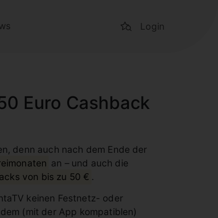
ws
Login
 50 Euro Cashback
rten, denn auch nach dem Ende der
Freimonaten
an – und auch die
cks von bis zu 50 €
.
ntaTV keinen Festnetz- oder
edem (mit der App kompatiblen)