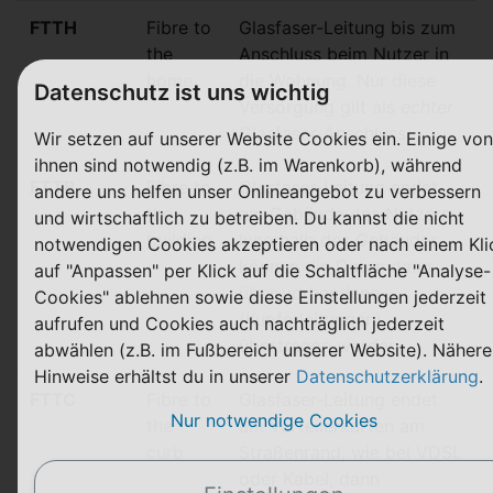
FTTH
Fibre to
Glasfaser-Leitung bis zum
the
Anschluss beim Nutzer in
h
ome
die Wohnung. Nur diese
Datenschutz ist uns wichtig
Versorgung gilt als
echter
Glasfaser-Anschluss
Wir setzen auf unserer Website Cookies ein. Einige von
ihnen sind notwendig (z.B. im Warenkorb), während
FTTB
Fibre to
Glasfaser-Leitung endet
andere uns helfen unser Onlineangebot zu verbessern
the
am Gebäude des Nutzers.
und wirtschaftlich zu betreiben. Du kannst die nicht
b
uilding
Innerhalb des Gebäudes
notwendigen Cookies akzeptieren oder nach einem Kli
können die Daten dann
auf "Anpassen" per Klick auf die Schaltfläche "Analyse-
über vorhandene
Cookies" ablehnen sowie diese Einstellungen jederzeit
(Kupferleitungen)
aufrufen und Cookies auch nachträglich jederzeit
übertragen werden
abwählen (z.B. im Fußbereich unserer Website). Nähere
Hinweise erhältst du in unserer
Datenschutzerklärung
.
FTTC
Fibre to
Glasfaser-Leitung endet
Nur notwendige Cookies
the
am Verteilerkarten am
c
urb
Straßenrand, wie bei VDSL
oder Kabel, dann