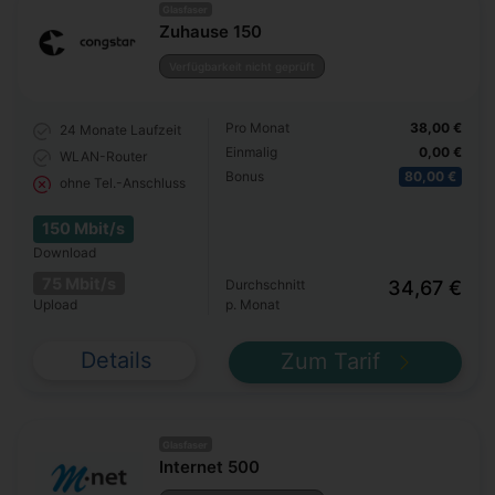
Glasfaser
Zuhause 150
Verfügbarkeit nicht geprüft
Pro Monat
38,00 €
24 Monate
Laufzeit
Einmalig
0,00 €
WLAN-Router
Bonus
80,00 €
ohne Tel.-Anschluss
150 Mbit/s
Download
75 Mbit/s
Durchschnitt
34,67 €
Upload
p. Monat
Details
Zum Tarif
Glasfaser
Internet 500