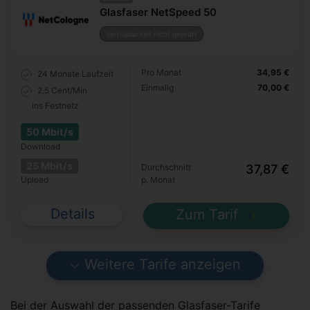
Glasfaser NetSpeed 50
Verfügbarkeit nicht geprüft
Pro Monat
34,95 €
24 Monate
Laufzeit
Einmalig
70,00 €
2,5 Cent/Min
ins Festnetz
50 Mbit/s
Download
25 Mbit/s
Durchschnitt
37,87 €
Upload
p. Monat
Details
Zum Tarif
Weitere Tarife anzeigen
Bei der Auswahl der passenden Glasfaser-Tarife