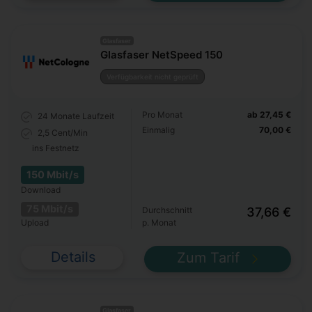
Glasfaser
Glasfaser NetSpeed 150
Verfügbarkeit nicht geprüft
Pro Monat
ab 27,45 €
24 Monate
Laufzeit
Einmalig
70,00 €
2,5 Cent/Min
ins Festnetz
150 Mbit/s
Download
75 Mbit/s
Durchschnitt
37,66 €
Upload
p. Monat
Details
Zum Tarif
Glasfaser