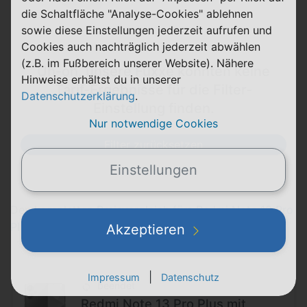
die Schaltfläche "Analyse-Cookies" ablehnen
sowie diese Einstellungen jederzeit aufrufen und
Cookies auch nachträglich jederzeit abwählen
(z.B. im Fußbereich unserer Website). Nähere
Uh-oh, unsere Füxxe konnten keine
Hinweise erhältst du in unserer
Tarif-Ergebnisse für die Filter-
Datenschutzerklärung
.
Einstellung finden.
Nur notwendige Cookies
Filter zurücksetzen
Einstellungen
Den kompletten
Preisvergleich fürs Redmi Note 13 Pro
Plus mit Vertrag
kannst du hier verfolgen:
Akzeptieren
|
Impressum
Datenschutz
beendet
Redmi Note 13 Pro Plus mit