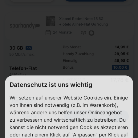
Xiaomi Redmi Note 15 5G
+ otelo Allnet-Flat Go Young
24 Monate
Pro Monat
14,99 €
30 GB
5G
Handy Zuzahlung
29,95 €
50 Mbit/s max.
Einmalig
46,98 €
Bonus
10,00 €
Telefon-Flat
SMS-Flat
Durchschnitt
17,78 €
Datenschutz ist uns wichtig
p. Monat
Wir setzen auf unserer Website Cookies ein. Einige
Junge Leute
Exklusiv für alle unter 29 Jahren
von ihnen sind notwendig (z.B. im Warenkorb),
während andere uns helfen unser Onlineangebot
Zum Tarif
Details
zu verbessern und wirtschaftlich zu betreiben. Du
kannst die nicht notwendigen Cookies akzeptieren
oder nach einem Klick auf "Anpassen" per Klick auf