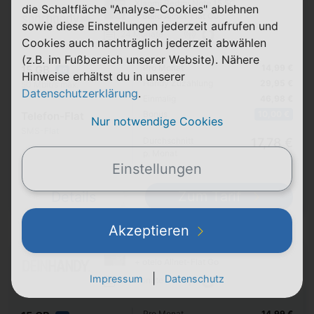
Xiaomi Redmi Note 15 5G
die Schaltfläche "Analyse-Cookies" ablehnen
+ otelo Allnet-Flat Go
sowie diese Einstellungen jederzeit aufrufen und
24 Monate
Cookies auch nachträglich jederzeit abwählen
(z.B. im Fußbereich unserer Website). Nähere
Pro Monat
14,99 €
15 GB
5G
Hinweise erhältst du in unserer
Handy Zuzahlung
29,95 €
50 Mbit/s max.
Datenschutzerklärung
.
Einmalig
46,98 €
Bonus
10,00 €
Telefon-Flat
Nur notwendige Cookies
SMS-Flat
Durchschnitt
17,78 €
p. Monat
Einstellungen
Zum Tarif
Details
Akzeptieren
Xiaomi Redmi Note 15 5G
+ otelo Allnet-Flat Go
|
Impressum
Datenschutz
24 Monate
Pro Monat
14,99 €