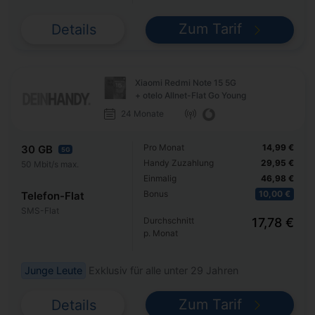
Zum Tarif
Details
Xiaomi Redmi Note 15 5G
+ otelo Allnet-Flat Go Young
24 Monate
Pro Monat
14,99 €
30 GB
5G
Handy Zuzahlung
29,95 €
50 Mbit/s max.
Einmalig
46,98 €
Bonus
10,00 €
Telefon-Flat
SMS-Flat
Durchschnitt
17,78 €
p. Monat
Junge Leute
Exklusiv für alle unter 29 Jahren
Zum Tarif
Details