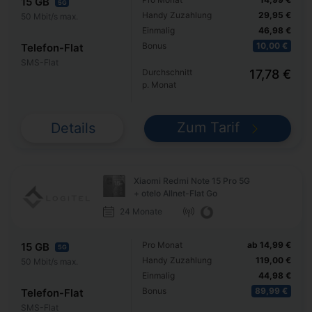
15 GB
5G
Handy Zuzahlung
29,95 €
50 Mbit/s max.
Einmalig
46,98 €
Bonus
10,00 €
Telefon-Flat
SMS-Flat
Durchschnitt
17,78 €
p. Monat
Zum Tarif
Details
Xiaomi Redmi Note 15 Pro 5G
+ otelo Allnet-Flat Go
24 Monate
Pro Monat
ab 14,99 €
15 GB
5G
Handy Zuzahlung
119,00 €
50 Mbit/s max.
Einmalig
44,98 €
Bonus
89,99 €
Telefon-Flat
SMS-Flat