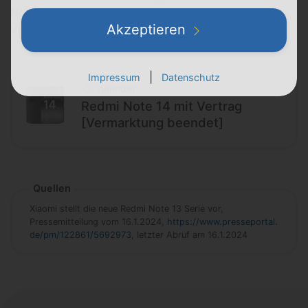
Note 14
, für das wir dir ebenfalls einen
Akzeptieren
Vergleichsrechner bieten.
|
Impressum
Datenschutz
beendet
Redmi Note 14 mit Vertrag
[Vermarktung beendet]
Quellen
Xiaomi stellt die neue Redmi Note 13 Serie vor,
Pressemitteilung vom 16.1.2024,
https://www.presseportal.
de/pm/122861/5692973
, letzter Abruf am 16.1.2024