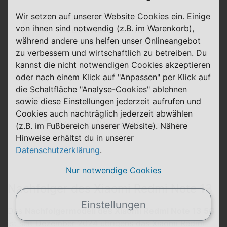
Wir setzen auf unserer Website Cookies ein. Einige
beendet
von ihnen sind notwendig (z.B. im Warenkorb),
Redmi Note 13 Pro 5G:
während andere uns helfen unser Onlineangebot
Vermarktungsende erreicht
zu verbessern und wirtschaftlich zu betreiben. Du
kannst die nicht notwendigen Cookies akzeptieren
oder nach einem Klick auf "Anpassen" per Klick auf
die Schaltfläche "Analyse-Cookies" ablehnen
beendet
sowie diese Einstellungen jederzeit aufrufen und
Redmi Note 13 Pro Plus mit
Cookies auch nachträglich jederzeit abwählen
Vertrag [Vermarktungsende]
(z.B. im Fußbereich unserer Website). Nähere
Hinweise erhältst du in unserer
Datenschutzerklärung
.
Nur notwendige Cookies
Nachfolger des Xiaomi Redmi Note 13
Einstellungen
Das
Nachfolgermodell des Xiaomi Redmi Note 13 5G
ist seit Dezember 2024 übrigens das
Xiaomi Redmi