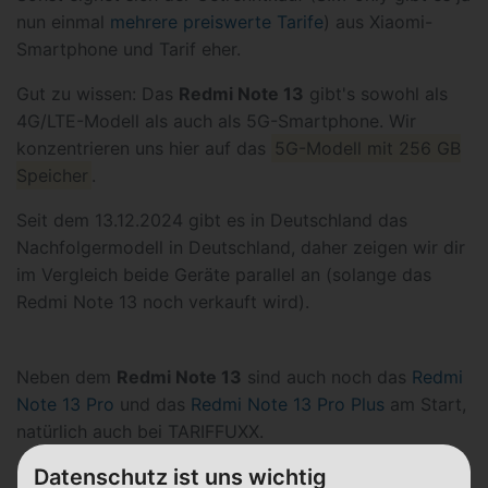
nun einmal
mehrere preiswerte Tarife
) aus Xiaomi-
Smartphone und Tarif eher.
Gut zu wissen: Das
Redmi Note 13
gibt's sowohl als
4G/LTE-Modell als auch als 5G-Smartphone. Wir
konzentrieren uns hier auf das
5G-Modell mit 256 GB
Speicher
.
Seit dem 13.12.2024 gibt es in Deutschland das
Nachfolgermodell in Deutschland, daher zeigen wir dir
im Vergleich beide Geräte parallel an (solange das
Redmi Note 13 noch verkauft wird).
Neben dem
Redmi Note 13
sind auch noch das
Redmi
Note 13 Pro
und das
Redmi Note 13 Pro Plus
am Start,
natürlich auch bei TARIFFUXX.
Datenschutz ist uns wichtig