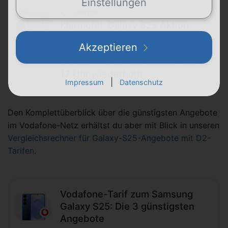
Einstellungen
beendet
Klarmobil: Galaxy S25 Aktion
zum 40-GB-Vertrag im
Akzeptieren
Vodafone-Netz für 19,99 € im
Monat − Abverkaufsaktion bis
17 Uhr wiederholt!
|
Impressum
Datenschutz
Den Komplettüberblick über die günstigsten Angebote
im Vodafone-Netz erhältst du aber mit Blick in unseren
Vergleichsrechner für Galaxy-S25-Angebote mit D2-
Tarifen
.
Vodafone-Tarif zum Samsung
Galaxy S25: Die 3 günstigsten
Angebote