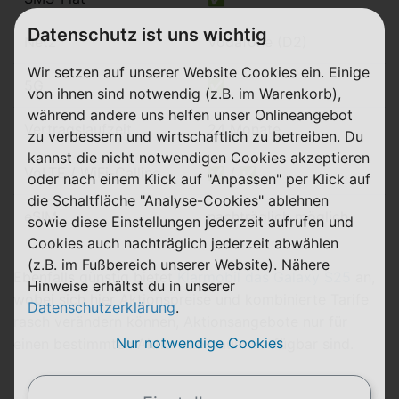
Datenschutz ist uns wichtig
Netz
Vodafone (D2)
Wir setzen auf unserer Website Cookies ein. Einige
5G
✅
von ihnen sind notwendig (z.B. im Warenkorb),
während andere uns helfen unser Onlineangebot
Vertragslaufzeit
24 Monate
zu verbessern und wirtschaftlich zu betreiben. Du
kannst die nicht notwendigen Cookies akzeptieren
VoLTE / WiFi-Calling
✅ / ✅
oder nach einem Klick auf "Anpassen" per Klick auf
die Schaltfläche "Analyse-Cookies" ablehnen
eSIM
nachträglich möglich
sowie diese Einstellungen jederzeit aufrufen und
Cookies auch nachträglich jederzeit abwählen
(z.B. im Fußbereich unserer Website). Nähere
Ebenfalls günstig bietet
Klarmobil das Galaxy S25
an,
Hinweise erhältst du in unserer
wobei sich hier Aktionspreise und kombinierte Tarife
Datenschutzerklärung
.
rasch verändern können, Aktionsangebote nur für
Nur notwendige Cookies
einen bestimmten Aktionszeitraum verfügbar sind.