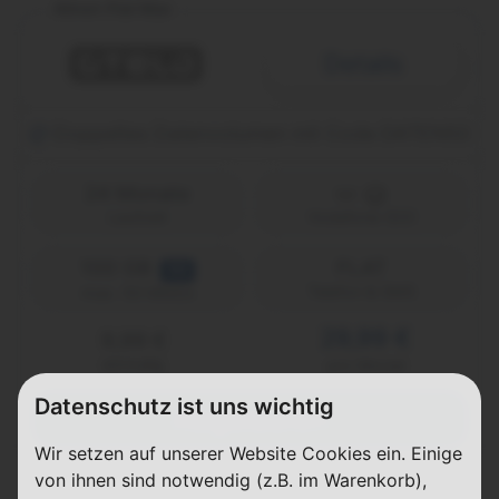
Allnet-Flat Max
Details
Doppeltes Datenvolumen mit Code DATEN50
24 Monate
Laufzeit
Vodafone (D2)
100 GB
FLAT
5G
Telefon & SMS
max. 50 Mbit/s
29,99 €
9,99 €
einmalig
pro Monat
Datenschutz ist uns wichtig
Abgelaufen
Wir setzen auf unserer Website Cookies ein. Einige
von ihnen sind notwendig (z.B. im Warenkorb),