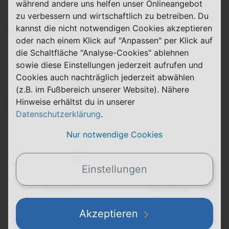
während andere uns helfen unser Onlineangebot
Junge Leute (unter 28 Jahren) erhalten in der Regel
zu verbessern und wirtschaftlich zu betreiben. Du
mehr Datenvolumen. Grundsätzlich fallen die Vorteile
kannst die nicht notwendigen Cookies akzeptieren
für die otelo Young-Tarife aber relativ gering aus.
oder nach einem Klick auf "Anpassen" per Klick auf
die Schaltfläche "Analyse-Cookies" ablehnen
Allnet-Flat Max Young
sowie diese Einstellungen jederzeit aufrufen und
Cookies auch nachträglich jederzeit abwählen
Details
(z.B. im Fußbereich unserer Website). Nähere
Hinweise erhältst du in unserer
Datenschutzerklärung
.
24 Monate
Laufzeit
Vodafone (D2)
Nur notwendige Cookies
54 GB
FLAT
5G
Telefon & SMS
max. 100 Mbit/s
Einstellungen
29,99 €
9,99 €
einmalig
pro Monat
Akzeptieren
Abgelaufen