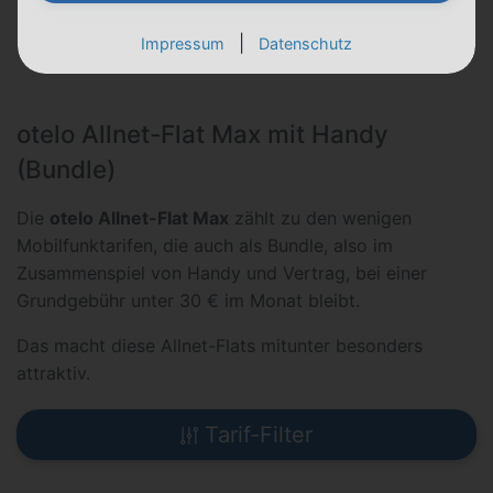
|
Impressum
Datenschutz
otelo Allnet-Flat Max mit Handy
(Bundle)
Die
otelo Allnet-Flat Max
zählt zu den wenigen
Mobilfunktarifen, die auch als Bundle, also im
Zusammenspiel von Handy und Vertrag, bei einer
Grundgebühr unter 30 € im Monat bleibt.
Das macht diese Allnet-Flats mitunter besonders
attraktiv.
Tarif-Filter