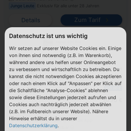
Junge Leute
Exklusiv für alle unter 28 Jahren
Zum Tarif
Details
Datenschutz ist uns wichtig
Honor 600 Pro
+ Vodafone Smart Entry Young
Wir setzen auf unserer Website Cookies ein. Einige
von ihnen sind notwendig (z.B. im Warenkorb),
24 Monate
während andere uns helfen unser Onlineangebot
zu verbessern und wirtschaftlich zu betreiben. Du
Pro Monat
24,99 €
55 GB
5G
Handy Zuzahlung
229,95 €
kannst die nicht notwendigen Cookies akzeptieren
300 Mbit/s max.
Einmalig
6,99 €
oder nach einem Klick auf "Anpassen" per Klick auf
Bonus
100,00 €
Telefon-Flat
die Schaltfläche "Analyse-Cookies" ablehnen
SMS-Flat
sowie diese Einstellungen jederzeit aufrufen und
Durchschnitt
30,70 €
Cookies auch nachträglich jederzeit abwählen
p. Monat
(z.B. im Fußbereich unserer Website). Nähere
Hinweise erhältst du in unserer
Anschlusspreiserstattung über die App
Datenschutzerklärung
.
Datenautomatik abwählbar ⓘ