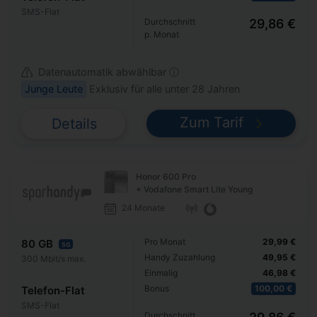
SMS-Flat
Durchschnitt
29,86 €
p. Monat
Datenautomatik abwählbar ⓘ
Junge Leute
Exklusiv für alle unter 28 Jahren
Zum Tarif
Details
Honor 600 Pro
+ Vodafone Smart Lite Young
24 Monate
Pro Monat
29,99 €
80 GB
5G
Handy Zuzahlung
49,95 €
300 Mbit/s max.
Einmalig
46,98 €
Bonus
100,00 €
Telefon-Flat
SMS-Flat
Durchschnitt