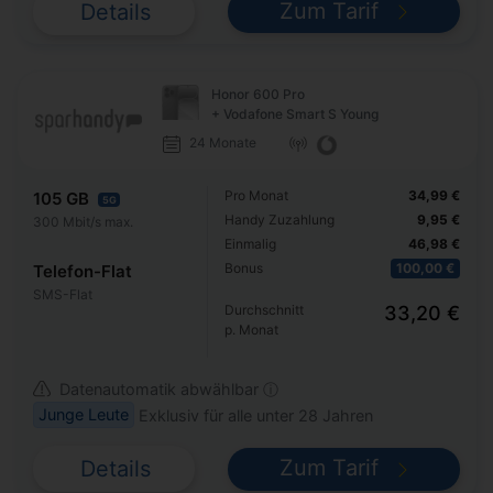
Zum Tarif
Details
Honor 600 Pro
+ Vodafone Smart S Young
24 Monate
Pro Monat
34,99 €
105 GB
5G
Handy Zuzahlung
9,95 €
300 Mbit/s max.
Einmalig
46,98 €
Bonus
100,00 €
Telefon-Flat
SMS-Flat
Durchschnitt
33,20 €
p. Monat
Datenautomatik abwählbar ⓘ
Junge Leute
Exklusiv für alle unter 28 Jahren
Zum Tarif
Details