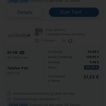
Junge Leute
Exklusiv für alle unter 28 Jahren
Zum Tarif
Details
Honor 600 Pro
+ Vodafone Smart Lite Young
24 Monate
Pro Monat
29,99 €
80 GB
5G
Handy Zuzahlung
129,95 €
300 Mbit/s max.
Einmalig
6,99 €
Bonus
100,00 €
Telefon-Flat
SMS-Flat
Durchschnitt
31,53 €
p. Monat
Anschlusspreiserstattung über die App
Datenautomatik abwählbar ⓘ
Junge Leute
Exklusiv für alle unter 28 Jahren