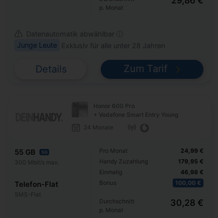
29,86 €
p. Monat
Datenautomatik abwählbar ⓘ
Junge Leute
Exklusiv für alle unter 28 Jahren
Zum Tarif
Details
Honor 600 Pro
+ Vodafone Smart Entry Young
24 Monate
Pro Monat
24,99 €
55 GB
5G
Handy Zuzahlung
179,95 €
300 Mbit/s max.
Einmalig
46,98 €
Bonus
100,00 €
Telefon-Flat
SMS-Flat
Durchschnitt
30,28 €
p. Monat