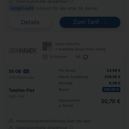
Datenautomatik abwählbar ⓘ
Junge Leute
Exklusiv für alle unter 28 Jahren
Zum Tarif
Details
Honor 600 Pro
+ Vodafone Smart Entry Young
24 Monate
Pro Monat
24,99 €
55 GB
5G
Handy Zuzahlung
229,95 €
300 Mbit/s max.
Einmalig
6,99 €
Bonus
100,00 €
Telefon-Flat
SMS-Flat
Durchschnitt
30,70 €
p. Monat
Anschlusspreiserstattung über die App
Datenautomatik abwählbar ⓘ