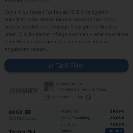
Denn in zu teuren Tarifen ab 15 € Grundgebühr
aufwärtst wäre dieses Modell komplett überzahlt,
sodass letztlich nur günstige Smartphone-Bundles
unter 10 € im Monat
infrage kommen − eher Ausnahme
denn Regel und daher nur bei entsprechenden
Angeboten ratsam.
Tarif-Filter
Honor 600 Pro
+ Vodafone Smart Lite Young
24 Monate
Pro Monat
29,99 €
80 GB
5G
Handy Zuzahlung
49,95 €
300 Mbit/s max.
Einmalig
46,98 €
Bonus
100,00 €
Telefon-Flat