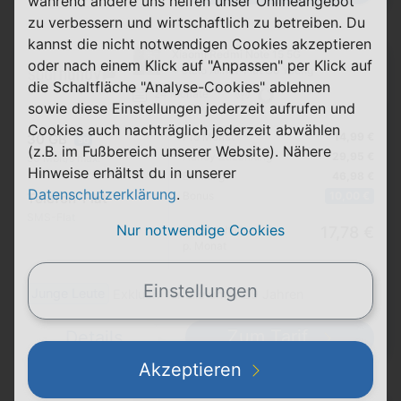
während andere uns helfen unser Onlineangebot
zu verbessern und wirtschaftlich zu betreiben. Du
kannst die nicht notwendigen Cookies akzeptieren
Xiaomi Redmi Note 15 5G
oder nach einem Klick auf "Anpassen" per Klick auf
+ otelo Allnet-Flat Go Young
die Schaltfläche "Analyse-Cookies" ablehnen
24 Monate
sowie diese Einstellungen jederzeit aufrufen und
Cookies auch nachträglich jederzeit abwählen
Pro Monat
14,99 €
30 GB
5G
(z.B. im Fußbereich unserer Website). Nähere
Handy Zuzahlung
29,95 €
50 Mbit/s max.
Hinweise erhältst du in unserer
Einmalig
46,98 €
Datenschutzerklärung
.
Bonus
10,00 €
Telefon-Flat
SMS-Flat
Nur notwendige Cookies
Durchschnitt
17,78 €
p. Monat
Einstellungen
Junge Leute
Exklusiv für alle unter 29 Jahren
Zum Tarif
Details
Akzeptieren