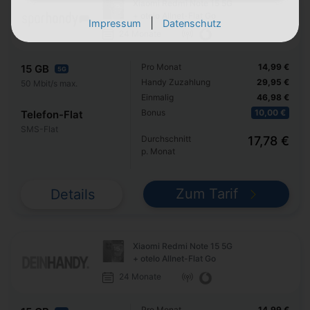
Xiaomi Redmi Note 15 5G
+ otelo Allnet-Flat Go
|
Impressum
Datenschutz
24 Monate
Pro Monat
14,99 €
15 GB
5G
Handy Zuzahlung
29,95 €
50 Mbit/s max.
Einmalig
46,98 €
Bonus
10,00 €
Telefon-Flat
SMS-Flat
Durchschnitt
17,78 €
p. Monat
Zum Tarif
Details
Xiaomi Redmi Note 15 5G
+ otelo Allnet-Flat Go
24 Monate
Pro Monat
14,99 €