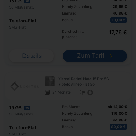
15 GB
5G
Handy Zuzahlung
29,95 €
50 Mbit/s max.
Einmalig
46,98 €
Bonus
10,00 €
Telefon-Flat
SMS-Flat
Durchschnitt
17,78 €
p. Monat
Zum Tarif
Details
Xiaomi Redmi Note 15 Pro 5G
+ otelo Allnet-Flat Go
24 Monate
Pro Monat
ab 14,99 €
15 GB
5G
Handy Zuzahlung
119,00 €
50 Mbit/s max.
Einmalig
44,98 €
Bonus
89,99 €
Telefon-Flat
SMS-Flat