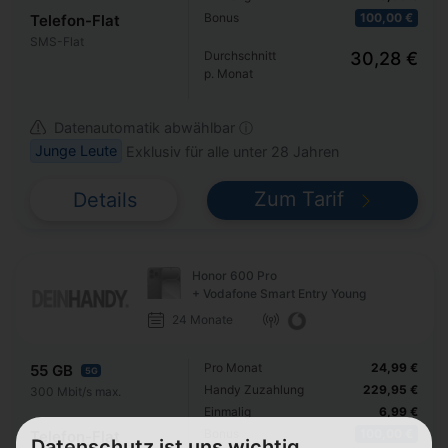
Bonus
100,00 €
Telefon-Flat
SMS-Flat
Durchschnitt
30,28 €
p. Monat
Datenautomatik abwählbar ⓘ
Junge Leute
Exklusiv für alle unter 28 Jahren
Zum Tarif
Details
Honor 600 Pro
+ Vodafone Smart Entry Young
24 Monate
Pro Monat
24,99 €
55 GB
5G
Handy Zuzahlung
229,95 €
300 Mbit/s max.
Einmalig
6,99 €
Bonus
100,00 €
Telefon-Flat
Datenschutz ist uns wichtig