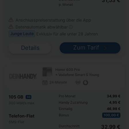
31,53 €
p. Monat
Anschlusspreiserstattung über die App
Datenautomatik abwählbar ⓘ
Junge Leute
Exklusiv für alle unter 28 Jahren
Zum Tarif
Details
Honor 600 Pro
+ Vodafone Smart S Young
24 Monate
Pro Monat
34,99 €
105 GB
5G
Handy Zuzahlung
4,95 €
300 Mbit/s max.
Einmalig
46,98 €
Bonus
100,00 €
Telefon-Flat
SMS-Flat
Durchschnitt
32,99 €