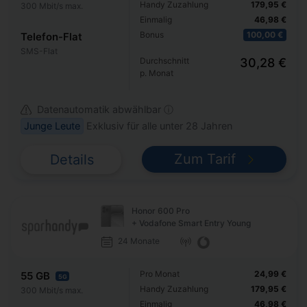
Handy Zuzahlung
179,95 €
300 Mbit/s max.
Einmalig
46,98 €
Bonus
100,00 €
Telefon-Flat
SMS-Flat
Durchschnitt
30,28 €
p. Monat
Datenautomatik abwählbar ⓘ
Junge Leute
Exklusiv für alle unter 28 Jahren
Zum Tarif
Details
Honor 600 Pro
+ Vodafone Smart Entry Young
24 Monate
Pro Monat
24,99 €
55 GB
5G
Handy Zuzahlung
179,95 €
300 Mbit/s max.
Einmalig
46,98 €