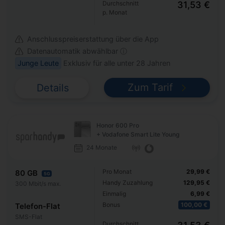
Durchschnitt
31,53 €
p. Monat
Anschlusspreiserstattung über die App
Datenautomatik abwählbar ⓘ
Junge Leute
Exklusiv für alle unter 28 Jahren
Zum Tarif
Details
Honor 600 Pro
+ Vodafone Smart Lite Young
24 Monate
Pro Monat
29,99 €
80 GB
5G
Handy Zuzahlung
129,95 €
300 Mbit/s max.
Einmalig
6,99 €
Bonus
100,00 €
Telefon-Flat
SMS-Flat
Durchschnitt