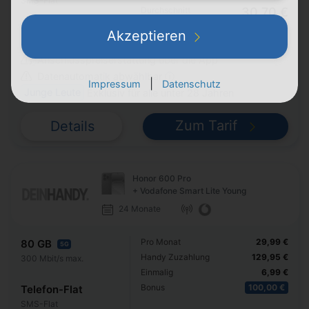
SMS-Flat
Durchschnitt
30,70 €
p. Monat
Akzeptieren
Anschlusspreiserstattung über die App
Datenautomatik abwählbar ⓘ
|
Impressum
Datenschutz
Junge Leute
Exklusiv für alle unter 28 Jahren
Zum Tarif
Details
Honor 600 Pro
+ Vodafone Smart Lite Young
24 Monate
Pro Monat
29,99 €
80 GB
5G
Handy Zuzahlung
129,95 €
300 Mbit/s max.
Einmalig
6,99 €
Bonus
100,00 €
Telefon-Flat
SMS-Flat