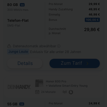
Pro Monat
29,99 €
80 GB
5G
Handy Zuzahlung
49,95 €
300 Mbit/s max.
Einmalig
46,98 €
Bonus
100,00 €
Telefon-Flat
SMS-Flat
Durchschnitt
29,86 €
p. Monat
Datenautomatik abwählbar ⓘ
Junge Leute
Exklusiv für alle unter 28 Jahren
Zum Tarif
Details
Honor 600 Pro
+ Vodafone Smart Entry Young
24 Monate
Pro Monat
24,99 €
55 GB
5G