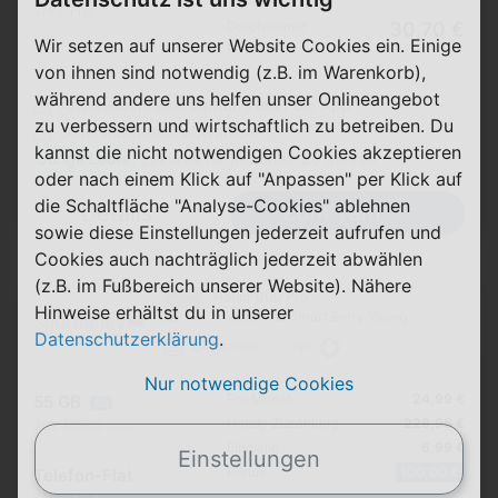
SMS-Flat
Durchschnitt
30,70 €
Wir setzen auf unserer Website Cookies ein. Einige
p. Monat
von ihnen sind notwendig (z.B. im Warenkorb),
während andere uns helfen unser Onlineangebot
Anschlusspreiserstattung über die App
zu verbessern und wirtschaftlich zu betreiben. Du
Datenautomatik abwählbar ⓘ
kannst die nicht notwendigen Cookies akzeptieren
Junge Leute
Exklusiv für alle unter 28 Jahren
oder nach einem Klick auf "Anpassen" per Klick auf
die Schaltfläche "Analyse-Cookies" ablehnen
Zum Tarif
Details
sowie diese Einstellungen jederzeit aufrufen und
Cookies auch nachträglich jederzeit abwählen
(z.B. im Fußbereich unserer Website). Nähere
Honor 600 Pro
Hinweise erhältst du in unserer
+ Vodafone Smart Entry Young
Datenschutzerklärung
.
24 Monate
Nur notwendige Cookies
Pro Monat
24,99 €
55 GB
5G
Handy Zuzahlung
229,95 €
300 Mbit/s max.
Einmalig
6,99 €
Einstellungen
Bonus
100,00 €
Telefon-Flat