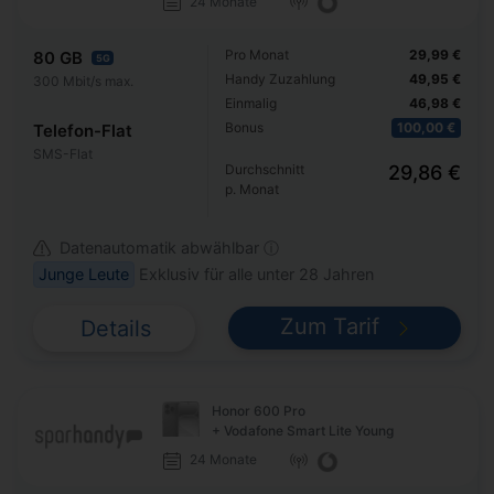
24 Monate
Pro Monat
29,99 €
80 GB
5G
Handy Zuzahlung
49,95 €
300 Mbit/s max.
Einmalig
46,98 €
Bonus
100,00 €
Telefon-Flat
SMS-Flat
Durchschnitt
29,86 €
p. Monat
Datenautomatik abwählbar ⓘ
Junge Leute
Exklusiv für alle unter 28 Jahren
Zum Tarif
Details
Honor 600 Pro
+ Vodafone Smart Lite Young
24 Monate