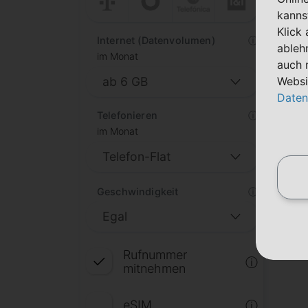
kanns
Klick
Internet (Datenvolumen)
ⓘ
ableh
im Monat
auch 
Websi
Daten
Telefonieren
ⓘ
im Monat
Geschwindigkeit
ⓘ
Rufnummer
ⓘ
mitnehmen
eSIM
ⓘ