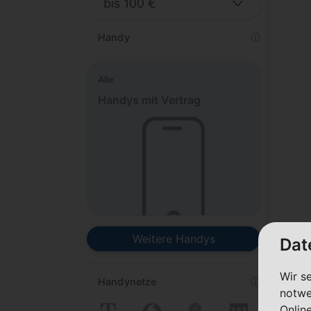
Handy
ⓘ
Alle
Handys mit Vertrag
Weitere Handys
Dat
Wir s
Handynetze
ⓘ
notwe
Onlin