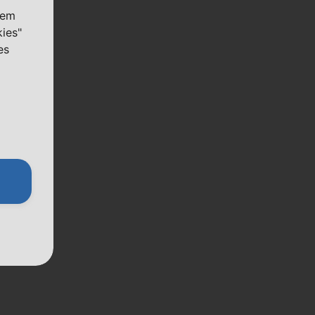
nem
kies"
es