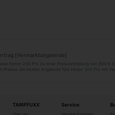
ertrag [Vermarktungsende]
ue Honor 200 Pro zu einer Preisvorstellung von 800 € der
n Preises die besten Angebote fürs Honor 200 Pro mit Vert
TARIFFUXX
Service
B
Über uns
Verträge kündigen
Pa