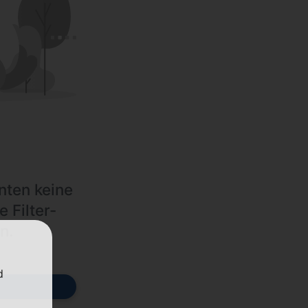
nten keine
e Filter-
n.
d