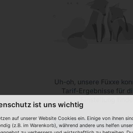
Uh-oh, unsere Füxxe kon
Tarif-Ergebnisse für di
Einstellung finde
enschutz ist uns wichtig
etzen auf unserer Website Cookies ein. Einige von ihnen sin
Filter zurücksetzen
ndig (z.B. im Warenkorb), während andere uns helfen unser
eangebot zu verbessern und wirtschaftlich zu betreiben. Du