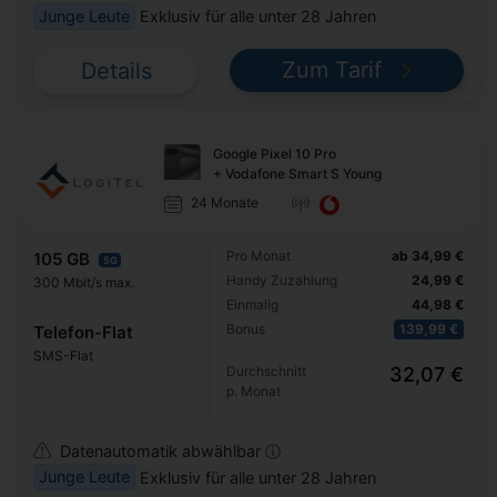
Junge Leute
Exklusiv für alle unter 28 Jahren
Zum Tarif
Details
Google Pixel 10 Pro
+ Vodafone Smart S Young
24 Monate
Pro Monat
ab 34,99 €
105 GB
5G
Handy Zuzahlung
24,99 €
300 Mbit/s max.
Einmalig
44,98 €
Bonus
139,99 €
Telefon-Flat
SMS-Flat
Durchschnitt
32,07 €
p. Monat
Datenautomatik abwählbar ⓘ
Junge Leute
Exklusiv für alle unter 28 Jahren