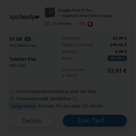
Google Pixel 10 Pro
+ Vodafone Smart Entry Young
24 Monate
Pro Monat
24,99 €
55 GB
5G
Handy Zuzahlung
299,95 €
300 Mbit/s max.
Einmalig
6,99 €
Bonus
100,00 €
Telefon-Flat
SMS-Flat
Durchschnitt
33,61 €
p. Monat
Anschlusspreiserstattung über die App
Datenautomatik abwählbar ⓘ
Junge Leute
Exklusiv für alle unter 28 Jahren
Zum Tarif
Details