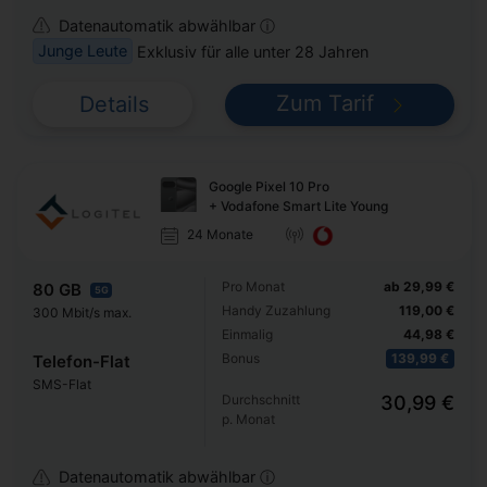
Datenautomatik abwählbar ⓘ
Junge Leute
Exklusiv für alle unter 28 Jahren
Zum Tarif
Details
Google Pixel 10 Pro
+ Vodafone Smart Lite Young
24 Monate
Pro Monat
ab 29,99 €
80 GB
5G
Handy Zuzahlung
119,00 €
300 Mbit/s max.
Einmalig
44,98 €
Bonus
139,99 €
Telefon-Flat
SMS-Flat
Durchschnitt
30,99 €
p. Monat
Datenautomatik abwählbar ⓘ