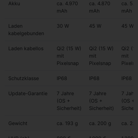
Akku
ca. 4.970
ca. 4.870
ca. 5.
mAh
mAh
mAh
Laden
30 W
45 W
45 W
kabelgebunden
Laden kabellos
Qi2 (15 W)
Qi2 (15 W)
Qi2 (1
mit
mit
mit
Pixelsnap
Pixelsnap
Pixels
Schutzklasse
IP68
IP68
IP68
Update-Garantie
7 Jahre
7 Jahre
7 Jahr
(OS +
(OS +
(OS +
Sicherheit)
Sicherheit)
Sicherh
Gewicht
ca. 193 g
ca. 200 g
ca. 22