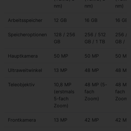
nm)
nm)
nm)
Arbeitsspeicher
12 GB
16 GB
16 GB
Speicheroptionen
128 / 256
256 / 512
256 / 
GB
GB / 1 TB
GB / 1
Hauptkamera
50 MP
50 MP
50 MP
Ultraweitwinkel
13 MP
48 MP
48 MP
Teleobjektiv
10,8 MP
48 MP (5-
48 MP 
(erstmals
fach
fach
5-fach
Zoom)
Zoom)
Zoom)
Frontkamera
13 MP
42 MP
42 MP