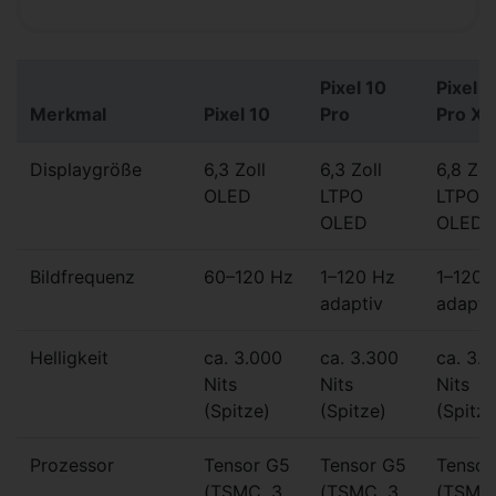
Pixel 10
Pixel 1
Merkmal
Pixel 10
Pro
Pro XL
Displaygröße
6,3 Zoll
6,3 Zoll
6,8 Zol
OLED
LTPO
LTPO
OLED
OLED
Bildfrequenz
60–120 Hz
1–120 Hz
1–120 
adaptiv
adapti
Helligkeit
ca. 3.000
ca. 3.300
ca. 3.
Nits
Nits
Nits
(Spitze)
(Spitze)
(Spitze
Prozessor
Tensor G5
Tensor G5
Tensor
(TSMC, 3
(TSMC, 3
(TSMC,