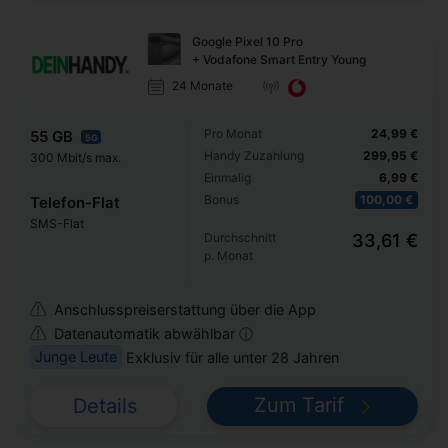
Google Pixel 10 Pro
+ Vodafone Smart Entry Young
24 Monate
Pro Monat
24,99 €
55 GB
5G
Handy Zuzahlung
299,95 €
300 Mbit/s max.
Einmalig
6,99 €
Bonus
100,00 €
Telefon-Flat
SMS-Flat
Durchschnitt
33,61 €
p. Monat
Anschlusspreiserstattung über die App
Datenautomatik abwählbar ⓘ
Junge Leute
Exklusiv für alle unter 28 Jahren
Zum Tarif
Details