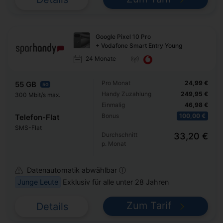
Google Pixel 10 Pro
+ Vodafone Smart Entry Young
24 Monate
Pro Monat
24,99 €
55 GB
5G
Handy Zuzahlung
249,95 €
300 Mbit/s max.
Einmalig
46,98 €
Bonus
100,00 €
Telefon-Flat
SMS-Flat
Durchschnitt
33,20 €
p. Monat
Datenautomatik abwählbar ⓘ
Junge Leute
Exklusiv für alle unter 28 Jahren
Zum Tarif
Details