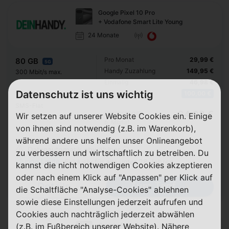
Google Pixel 10 Pro
+ Vodafone Smart Lite Young
24 Monate
Pro Monat
29,99 €
80 GB
5G
Handy Zuzahlung
149,95 €
300 Mbit/s max.
Einmalig
46,98 €
Datenschutz ist uns wichtig
Bonus
100,00 €
Telefon-Flat
SMS-Flat
Durchschnitt
34,03 €
Wir setzen auf unserer Website Cookies ein. Einige
p. Monat
von ihnen sind notwendig (z.B. im Warenkorb),
während andere uns helfen unser Onlineangebot
Datenautomatik abwählbar ⓘ
zu verbessern und wirtschaftlich zu betreiben. Du
Junge Leute
Exklusiv für alle unter 28 Jahren
kannst die nicht notwendigen Cookies akzeptieren
oder nach einem Klick auf "Anpassen" per Klick auf
Zum Tarif
Details
die Schaltfläche "Analyse-Cookies" ablehnen
sowie diese Einstellungen jederzeit aufrufen und
Cookies auch nachträglich jederzeit abwählen
Google Pixel 10 Pro
(z.B. im Fußbereich unserer Website). Nähere