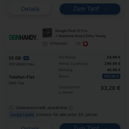
Zum Tarif
Details
Google Pixel 10 Pro
+ Vodafone Smart Entry Young
24 Monate
Pro Monat
24,99 €
55 GB
5G
Handy Zuzahlung
249,95 €
300 Mbit/s max.
Einmalig
46,98 €
Bonus
100,00 €
Telefon-Flat
SMS-Flat
Durchschnitt
33,20 €
p. Monat
Datenautomatik abwählbar ⓘ
Junge Leute
Exklusiv für alle unter 28 Jahren
Zum Tarif
Details