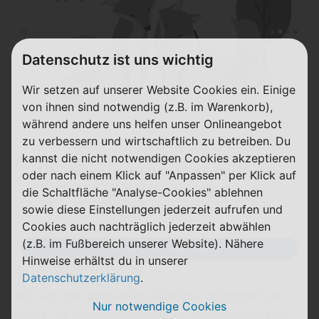
Datenschutz ist uns wichtig
Wir setzen auf unserer Website Cookies ein. Einige
von ihnen sind notwendig (z.B. im Warenkorb),
während andere uns helfen unser Onlineangebot
zu verbessern und wirtschaftlich zu betreiben. Du
kannst die nicht notwendigen Cookies akzeptieren
Uh-oh, unsere Füxxe konnten keine
oder nach einem Klick auf "Anpassen" per Klick auf
Tarif-Ergebnisse für die Filter-
die Schaltfläche "Analyse-Cookies" ablehnen
sowie diese Einstellungen jederzeit aufrufen und
Einstellung finden.
Cookies auch nachträglich jederzeit abwählen
(z.B. im Fußbereich unserer Website). Nähere
Filter zurücksetzen
Hinweise erhältst du in unserer
Datenschutzerklärung
.
Wer nach den besonders
günstigen Verträgen fürs
Nur notwendige Cookies
iPhone 16e
Ausschau hält: Unser Vergleichsrechner