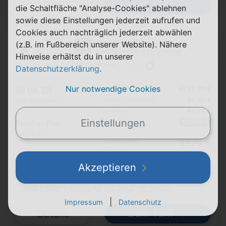
Zum Tarif
Details
die Schaltfläche "Analyse-Cookies" ablehnen
sowie diese Einstellungen jederzeit aufrufen und
Cookies auch nachträglich jederzeit abwählen
Apple iPhone 17e
(z.B. im Fußbereich unserer Website). Nähere
+ Vodafone Smart Lite Young
Hinweise erhältst du in unserer
24 Monate
Datenschutzerklärung
.
Nur notwendige Cookies
Pro Monat
ab 29,99 €
80 GB
5G
Handy Zuzahlung
39,99 €
300 Mbit/s max.
Einmalig
44,98 €
Einstellungen
Bonus
139,99 €
Telefon-Flat
SMS-Flat
Durchschnitt
27,70 €
p. Monat
Akzeptieren
Datenautomatik abwählbar ⓘ
Junge Leute
Exklusiv für alle unter 28 Jahren
|
Impressum
Datenschutz
Zum Tarif
Details