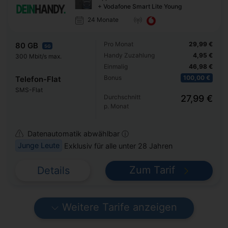
+ Vodafone Smart Lite Young
24 Monate
Pro Monat
29,99 €
80 GB
5G
Handy Zuzahlung
4,95 €
300 Mbit/s max.
Einmalig
46,98 €
Bonus
100,00 €
Telefon-Flat
SMS-Flat
Durchschnitt
27,99 €
p. Monat
Datenautomatik abwählbar ⓘ
Junge Leute
Exklusiv für alle unter 28 Jahren
Zum Tarif
Details
Weitere Tarife anzeigen