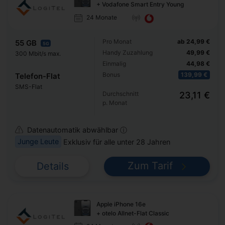
+ Vodafone Smart Entry Young
24 Monate
Pro Monat
ab 24,99 €
55 GB
5G
Handy Zuzahlung
49,99 €
300 Mbit/s max.
Einmalig
44,98 €
Bonus
139,99 €
Telefon-Flat
SMS-Flat
Durchschnitt
23,11 €
p. Monat
Datenautomatik abwählbar ⓘ
Junge Leute
Exklusiv für alle unter 28 Jahren
Zum Tarif
Details
Apple iPhone 16e
+ otelo Allnet-Flat Classic