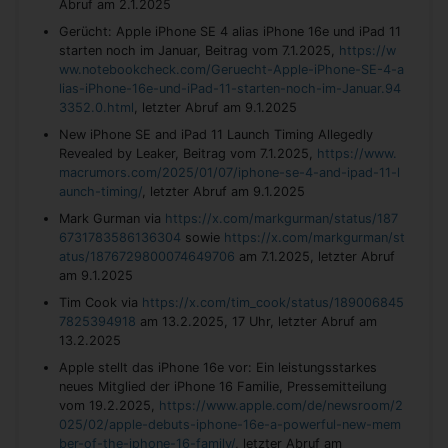
Abruf am 2.1.2025
Gerücht: Apple iPhone SE 4 alias iPhone 16e und iPad 11
starten noch im Januar, Beitrag vom 7.1.2025,
https://w
ww.notebookcheck.com/Geruecht-Apple-iPhone-SE-4-a
lias-iPhone-16e-und-iPad-11-starten-noch-im-Januar.94
3352.0.html
, letzter Abruf am 9.1.2025
New iPhone SE and iPad 11 Launch Timing Allegedly
Revealed by Leaker, Beitrag vom 7.1.2025,
https://www.
macrumors.com/2025/01/07/iphone-se-4-and-ipad-11-l
aunch-timing/
, letzter Abruf am 9.1.2025
Mark Gurman via
https://x.com/markgurman/status/187
6731783586136304
sowie
https://x.com/markgurman/st
atus/1876729800074649706
am 7.1.2025, letzter Abruf
am 9.1.2025
Tim Cook via
https://x.com/tim_cook/status/189006845
7825394918
am 13.2.2025, 17 Uhr, letzter Abruf am
13.2.2025
Apple stellt das iPhone 16e vor: Ein leistungsstarkes
neues Mitglied der iPhone 16 Familie, Pressemitteilung
vom 19.2.2025,
https://www.apple.com/de/newsroom/2
025/02/apple-debuts-iphone-16e-a-powerful-new-mem
ber-of-the-iphone-16-family/
, letzter Abruf am