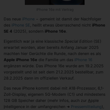
iPhone 16e mit Vertrag
Das neue
iPhone
− gemeint ist damit der Nachfolger
des
iPhone SE
, heißt etwas überraschend nicht
iPhone
SE 4
(2025), sondern
iPhone 16e
.
Eigentlich war ja eine klassische
Special Edition
(SE)
erwartet worden, aber bereits Anfang Januar 2025
machten hier Gerüchte die Runde, nach denen es als
Apple iPhone 16e
die Familie um das
iPhone 16
ergänzen würde. Das iPhone 16e wurde am 19.2.2025
vorgestellt und ist seit dem 21.2.2025 bestellbar, zum
28.2.2025 dann im offiziellen Verkauf.
Das neue iPhone kommt dabei mit A18-Prozessor, 6,1-
Zoll-Display, eigenem 5G-Modem (C1) und mindestens
128 GB Speicher daher (mehr Infos, auch zur
A
pple
I
ntelligence in der umfangreichen ➜
Pressemitteilung
),