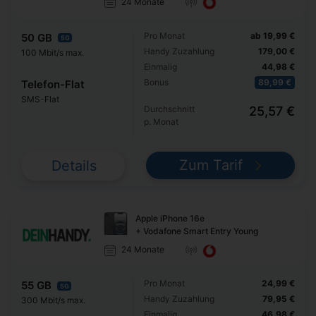
24 Monate
Pro Monat
ab 19,99 €
50 GB
5G
Handy Zuzahlung
179,00 €
100 Mbit/s max.
Einmalig
44,98 €
Bonus
89,99 €
Telefon-Flat
SMS-Flat
Durchschnitt
25,57 €
p. Monat
Zum Tarif
Details
Apple iPhone 16e
+ Vodafone Smart Entry Young
24 Monate
Pro Monat
24,99 €
55 GB
5G
Handy Zuzahlung
79,95 €
300 Mbit/s max.
Einmalig
46,98 €