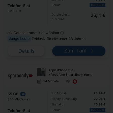
Bonus
100,00 €
Telefon-Flat
SMS-Flat
Durchschnitt
26,11 €
p. Monat
Datenautomatik abwählbar ⓘ
Junge Leute
Exklusiv für alle unter 28 Jahren
Zum Tarif
Details
Apple iPhone 16e
+ Vodafone Smart Entry Young
24 Monate
Pro Monat
24,99 €
55 GB
5G
Handy Zuzahlung
79,95 €
300 Mbit/s max.
Einmalig
46,98 €
Bonus
100,00 €
Telefon-Flat