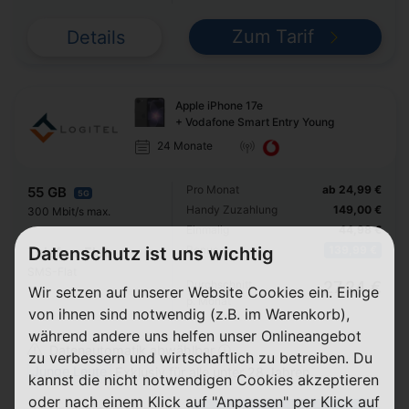
Zum Tarif
Details
Apple iPhone 17e
+ Vodafone Smart Entry Young
24 Monate
Pro Monat
ab 24,99 €
55 GB
5G
Handy Zuzahlung
149,00 €
300 Mbit/s max.
Einmalig
44,98 €
Datenschutz ist uns wichtig
Bonus
139,99 €
Telefon-Flat
SMS-Flat
Durchschnitt
27,24 €
Wir setzen auf unserer Website Cookies ein. Einige
p. Monat
von ihnen sind notwendig (z.B. im Warenkorb),
während andere uns helfen unser Onlineangebot
Datenautomatik abwählbar ⓘ
zu verbessern und wirtschaftlich zu betreiben. Du
Junge Leute
Exklusiv für alle unter 28 Jahren
kannst die nicht notwendigen Cookies akzeptieren
oder nach einem Klick auf "Anpassen" per Klick auf