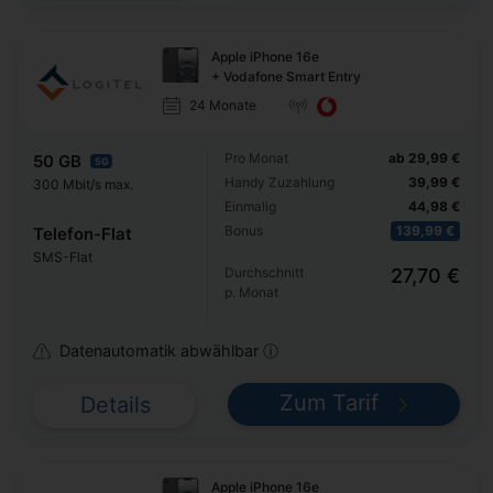
Apple iPhone 16e
+ Vodafone Smart Entry
24 Monate
Pro Monat
ab 29,99 €
50 GB
5G
Handy Zuzahlung
39,99 €
300 Mbit/s max.
Einmalig
44,98 €
Bonus
139,99 €
Telefon-Flat
SMS-Flat
Durchschnitt
27,70 €
p. Monat
Datenautomatik abwählbar ⓘ
Zum Tarif
Details
Apple iPhone 16e