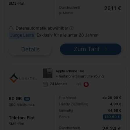
SMS-Flat
Durchschnitt
26,11 €
p. Monat
Datenautomatik abwählbar ⓘ
Junge Leute
Exklusiv für alle unter 28 Jahren
Zum Tarif
Details
Apple iPhone 16e
+ Vodafone Smart Lite Young
24 Monate
Pro Monat
ab 29,99 €
80 GB
5G
Handy Zuzahlung
4,99 €
300 Mbit/s max.
Einmalig
44,98 €
Bonus
139,99 €
Telefon-Flat
SMS-Flat
Durchschnitt
26,24 €