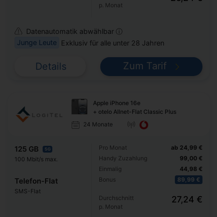
p. Monat
Datenautomatik abwählbar ⓘ
Junge Leute
Exklusiv für alle unter 28 Jahren
Zum Tarif
Details
Apple iPhone 16e
+ otelo Allnet-Flat Classic Plus
24 Monate
Pro Monat
ab 24,99 €
125 GB
5G
Handy Zuzahlung
99,00 €
100 Mbit/s max.
Einmalig
44,98 €
Bonus
89,99 €
Telefon-Flat
SMS-Flat
Durchschnitt
27,24 €
p. Monat