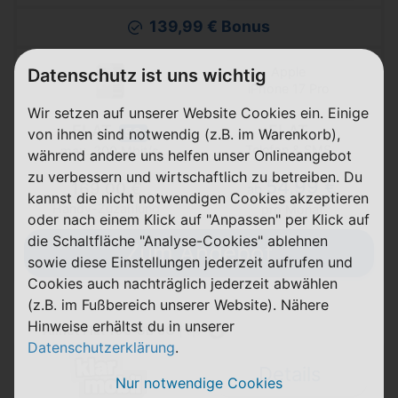
139,99 € Bonus
Apple
Datenschutz ist uns wichtig
iPhone 17 Pro
Wir setzen auf unserer Website Cookies ein. Einige
FLAT
FLAT
von ihnen sind notwendig (z.B. im Warenkorb),
5G
Telefon & SMS
max. 300 Mbit/s
während andere uns helfen unser Onlineangebot
zu verbessern und wirtschaftlich zu betreiben. Du
54,99 €
169,00 €
ab
kannst die nicht notwendigen Cookies akzeptieren
Handy-Zuzahlung
pro Monat
oder nach einem Klick auf "Anpassen" per Klick auf
die Schaltfläche "Analyse-Cookies" ablehnen
Zum Angebot
sowie diese Einstellungen jederzeit aufrufen und
Cookies auch nachträglich jederzeit abwählen
(z.B. im Fußbereich unserer Website). Nähere
Hinweise erhältst du in unserer
Allnet Flat 100 GB 5G
|
Datenschutzerklärung
.
Details
Nur notwendige Cookies