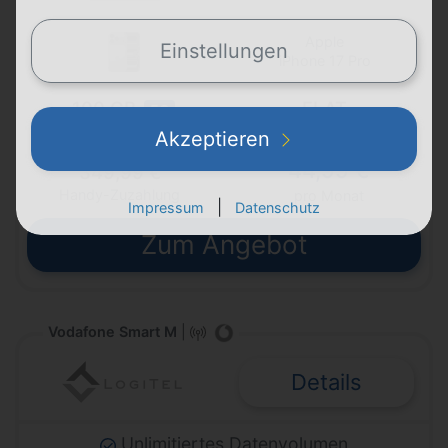
Apple
Einstellungen
iPhone 17 Pro
100 GB
FLAT
5G
Telefon & SMS
max. 50 Mbit/s
Akzeptieren
44,99 €
349,99 €
Handy-Zuzahlung
pro Monat
|
Impressum
Datenschutz
Zum Angebot
Vodafone Smart M
|
Details
Unlimitiertes Datenvolumen