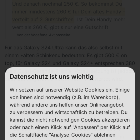
Und danach nochmal 250 €. So bekommst Du
immer mindestens 260 € für Dein altes Handy –
verteilt auf 2 Gutschriften
. Ist Dein Handy mehr
wert als 260 €, gibt's nur eine Gutschrift
Von der Vodafone-Aktionsseite
Für das Galaxy S24 Ultra kann das also selbst mit
einem »alten Schinken« bedeuten: Es gibt 500 € on
top, für Galaxy S24 und Galaxy S24+ entsprechen 380
€ als Quasi-Garantie-Prämie. Voraussetzung ist jedoch,
Datenschutz ist uns wichtig
dass das Altgerät minimum mit 1 € bewertet wird.
Wir setzen auf unserer Website Cookies ein. Einige
Hinweis
von ihnen sind notwendig (z.B. im Warenkorb),
während andere uns helfen unser Onlineangebot
In unseren Vergleichsrechnern berücksichtigen
zu verbessern und wirtschaftlich zu betreiben. Du
wir deinen individuellen Vodafone Tauschbonus
kannst die nicht notwendigen Cookies akzeptieren
natürlich (noch) nicht, denn wir wissen ja nicht,
oder nach einem Klick auf "Anpassen" per Klick auf
ob du ein Gerät einschickst oder nicht. 380 €
die Schaltfläche "Analyse-Cookies" ablehnen
bedeuten auf 24 Monate heruntergerechnet im