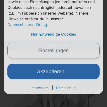
sowie diese Einstellungen jederzeit aufrufen und
Schnitt einen Preisvorteil von 15,83 €
Cookies auch nachträglich jederzeit abwählen
monatlich, bei 500 € (Galaxy S24 Ultra, das
(z.B. im Fußbereich unserer Website). Nähere
musst du über den Filter stelbst umstellen) sind
Hinweise erhältst du in unserer
es 20,83 € monatlich.
Datenschutzerklärung
.
Nur notwendige Cookies
Tarif-Filter
Einstellungen
Akzeptieren
|
Impressum
Datenschutz