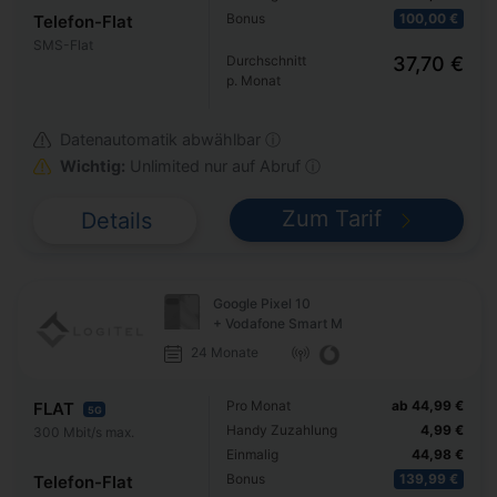
Bonus
100,00 €
Telefon-Flat
SMS-Flat
Durchschnitt
37,70 €
p. Monat
Datenautomatik abwählbar ⓘ
Wichtig:
Unlimited nur auf Abruf ⓘ
Zum Tarif
Details
Google Pixel 10
+ Vodafone Smart M
24 Monate
Pro Monat
ab 44,99 €
FLAT
5G
Handy Zuzahlung
4,99 €
300 Mbit/s max.
Einmalig
44,98 €
Bonus
139,99 €
Telefon-Flat