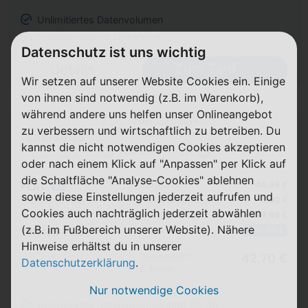
Unlimitiertes Datenvolumen
Datenautomatik abwählbar ⓘ
Datenschutz ist uns wichtig
Zum Tarif
Details
Wir setzen auf unserer Website Cookies ein. Einige
von ihnen sind notwendig (z.B. im Warenkorb),
während andere uns helfen unser Onlineangebot
Samsung Galaxy S25
zu verbessern und wirtschaftlich zu betreiben. Du
+ Vodafone Smart M
kannst die nicht notwendigen Cookies akzeptieren
24 Monate
oder nach einem Klick auf "Anpassen" per Klick auf
die Schaltfläche "Analyse-Cookies" ablehnen
Pro Monat
44,99 €
FLAT
5G
sowie diese Einstellungen jederzeit aufrufen und
Handy Zuzahlung
5,00 €
300 Mbit/s max.
Cookies auch nachträglich jederzeit abwählen
Einmalig
39,99 €
(z.B. im Fußbereich unserer Website). Nähere
Bonus
100,00 €
Telefon-Flat
Hinweise erhältst du in unserer
SMS-Flat
Durchschnitt
42,70 €
Datenschutzerklärung
.
p. Monat
Nur notwendige Cookies
Unlimitiertes Datenvolumen statt 85 GB