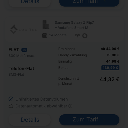
Zum Tarif
Details
Samsung Galaxy Z Flip7
+ Vodafone Smart M
24 Monate
Pro Monat
ab 44,99 €
FLAT
5G
Handy Zuzahlung
79,00 €
300 Mbit/s max.
Einmalig
44,98 €
Bonus
139,99 €
Telefon-Flat
SMS-Flat
Durchschnitt
44,32 €
p. Monat
Unlimitiertes Datenvolumen
Datenautomatik abwählbar ⓘ
Zum Tarif
Details