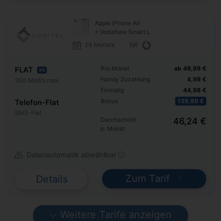
Apple iPhone Air
+ Vodafone Smart L
24 Monate
Pro Monat
ab 49,99 €
FLAT
5G
Handy Zuzahlung
4,99 €
300 Mbit/s max.
Einmalig
44,98 €
Bonus
139,99 €
Telefon-Flat
SMS-Flat
Durchschnitt
46,24 €
p. Monat
Datenautomatik abwählbar ⓘ
Zum Tarif
Details
Weitere Tarife anzeigen