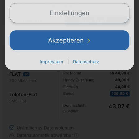
Datenautomatik abwählbar ⓘ
Einstellungen
Zum Tarif
Details
Akzeptieren
Apple iPhone 17
+ Vodafone Smart M
24 Monate
|
Impressum
Datenschutz
Pro Monat
ab 44,99 €
FLAT
5G
Handy Zuzahlung
49,00 €
300 Mbit/s max.
Einmalig
44,98 €
Bonus
139,99 €
Telefon-Flat
SMS-Flat
Durchschnitt
43,07 €
p. Monat
Unlimitiertes Datenvolumen
Datenautomatik abwählbar ⓘ