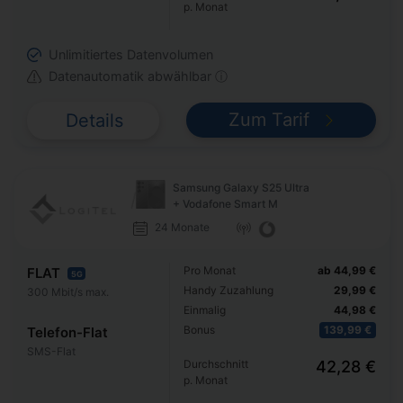
p. Monat
Unlimitiertes Datenvolumen
Datenautomatik abwählbar ⓘ
Zum Tarif
Details
Samsung Galaxy S25 Ultra
+ Vodafone Smart M
24 Monate
Pro Monat
ab 44,99 €
FLAT
5G
Handy Zuzahlung
29,99 €
300 Mbit/s max.
Einmalig
44,98 €
Bonus
139,99 €
Telefon-Flat
SMS-Flat
Durchschnitt
42,28 €
p. Monat