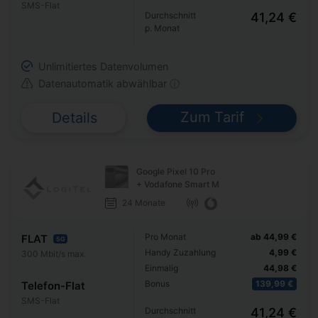
SMS-Flat
Durchschnitt
41,24 €
p. Monat
Unlimitiertes Datenvolumen
Datenautomatik abwählbar ⓘ
Zum Tarif
Details
Google Pixel 10 Pro
+ Vodafone Smart M
24 Monate
Pro Monat
ab 44,99 €
FLAT
5G
Handy Zuzahlung
4,99 €
300 Mbit/s max.
Einmalig
44,98 €
Bonus
139,99 €
Telefon-Flat
SMS-Flat
Durchschnitt
41,24 €