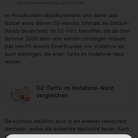
Aus der Pressemitteilung vom 22.9.2025
Im Privatkunden-Mobilfunkmarkt sind damit also
Nutzer eines älteren 2G-Handys (oftmals als
Einfach-
Handy
bezeichnet) im
D2-Netz
betroffen, die ab dem
Sommer 2028 dann also werden umsteigen müssen.
Das betrifft sowohl Direktkunden von Vodafone als
auch diejenigen, die einen Tarife im Vodafone-Netz
nutzen.
D2-Tarife im Vodafone-Netz
vergleichen
Sie könnten natürlich auch in ein anderes Handynetz
wechseln, wobei die schlechte Nachricht lautet: Auch
die
Telekom schaltet 2G im Jahr 2028 ab
.