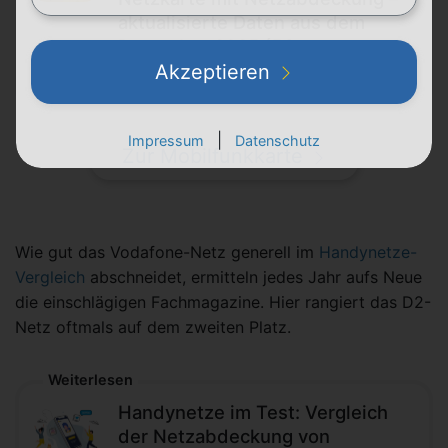
aktualisierte Daten aus dem
Dezember 2025 (5G-
Abdeckung: 95,29%)
Akzeptieren
|
Impressum
Datenschutz
Zur Mobilfunkkarte
Wie gut das Vodafone-Netz generell im
Handynetze-
Vergleich
abschneidet, ermitteln jedes Jahr aufs Neue
die einschlägigen Fachmagazine. Hier rangiert das D2-
Netz oftmals auf dem zweiten Platz.
Weiterlesen
Handynetze im Test: Vergleich
der Netzabdeckung von