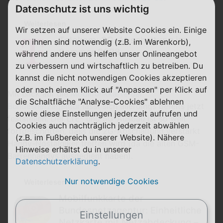
Datenschutz ist uns wichtig
Weiterlesen
Wir setzen auf unserer Website Cookies ein. Einige
Telekom: 2G-Abschaltung im
von ihnen sind notwendig (z.B. im Warenkorb),
Sommer 2028
während andere uns helfen unser Onlineangebot
zu verbessern und wirtschaftlich zu betreiben. Du
kannst die nicht notwendigen Cookies akzeptieren
oder nach einem Klick auf "Anpassen" per Klick auf
Mit Blick auf die
Mobilfunkkarte der
die Schaltfläche "Analyse-Cookies" ablehnen
Bundesnetzagentur
lässt sich allerdings bereits jetzt
sowie diese Einstellungen jederzeit aufrufen und
feststellen: Der LTE- und 5G-Ausbau ist so weit
Cookies auch nachträglich jederzeit abwählen
fortgeschritten, dass die 2G-Abschaltung verstärkt
(z.B. im Fußbereich unserer Website). Nähere
Handy-Nostalgiker treffen wird (da die alten GSM-
Hinweise erhältst du in unserer
Barrenhandys ausgedient haben).
Datenschutzerklärung
.
Nur notwendige Cookies
Weiterlesen
Mobilfunkkarte der
Bundesnetzagentur: Einheitliche
Einstellungen
Netzkarte mit Netzabdeckung –