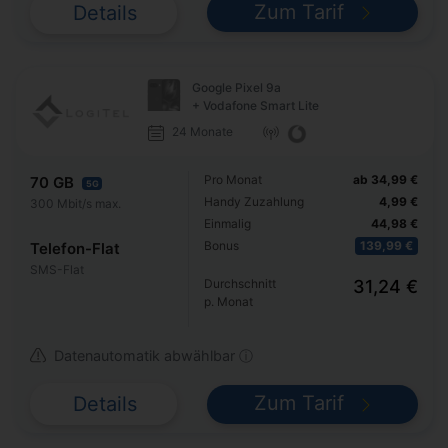
Zum Tarif
Details
Google Pixel 9a
+ Vodafone Smart Lite
24 Monate
Pro Monat
ab 34,99 €
70 GB
5G
Handy Zuzahlung
4,99 €
300 Mbit/s max.
Einmalig
44,98 €
Bonus
139,99 €
Telefon-Flat
SMS-Flat
Durchschnitt
31,24 €
p. Monat
Datenautomatik abwählbar ⓘ
Zum Tarif
Details