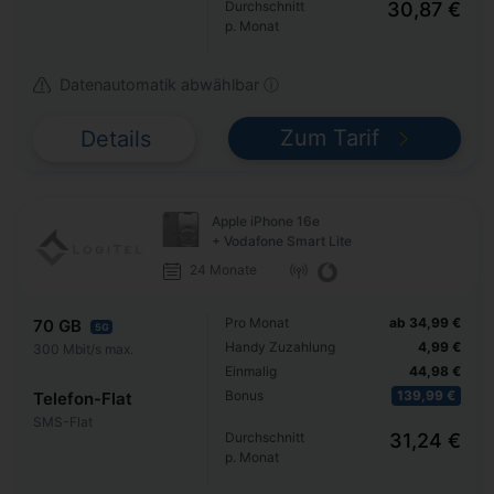
Durchschnitt
30,87 €
p. Monat
Datenautomatik abwählbar ⓘ
Zum Tarif
Details
Apple iPhone 16e
+ Vodafone Smart Lite
24 Monate
Pro Monat
ab 34,99 €
70 GB
5G
Handy Zuzahlung
4,99 €
300 Mbit/s max.
Einmalig
44,98 €
Bonus
139,99 €
Telefon-Flat
SMS-Flat
Durchschnitt
31,24 €
p. Monat