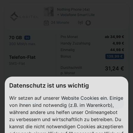
Nothing Phone (4a)
+ Vodafone Smart Lite
24 Monate
Pro Monat
ab 34,99 €
70 GB
5G
Handy Zuzahlung
4,99 €
300 Mbit/s max.
Einmalig
44,98 €
Bonus
139,99 €
Telefon-Flat
SMS-Flat
Durchschnitt
31,24 €
p. Monat
Datenschutz ist uns wichtig
Datenautomatik abwählbar ⓘ
Wir setzen auf unserer Website Cookies ein. Einige
Zum Tarif
Details
von ihnen sind notwendig (z.B. im Warenkorb),
während andere uns helfen unser Onlineangebot
zu verbessern und wirtschaftlich zu betreiben. Du
Nothing Phone (4a) Pro
kannst die nicht notwendigen Cookies akzeptieren
+ Vodafone Smart Lite