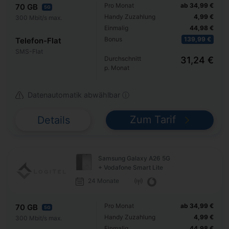
Pro Monat
ab 34,99 €
70 GB
5G
Handy Zuzahlung
4,99 €
300 Mbit/s max.
Einmalig
44,98 €
Bonus
139,99 €
Telefon-Flat
SMS-Flat
Durchschnitt
31,24 €
p. Monat
Datenautomatik abwählbar ⓘ
Zum Tarif
Details
Samsung Galaxy A26 5G
+ Vodafone Smart Lite
24 Monate
Pro Monat
ab 34,99 €
70 GB
5G
Handy Zuzahlung
4,99 €
300 Mbit/s max.
Einmalig
44,98 €