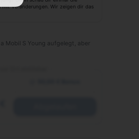
 mit Veränderungen. Wir zeigen dir das
ta Mobil S Young aufgelegt, aber
vor Ort einlösbar
50,00 € Bonus
 €
Abgelaufen