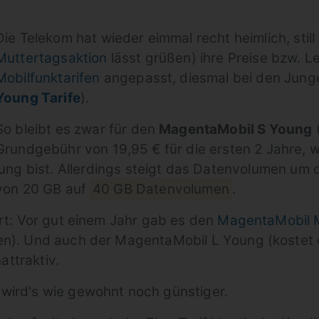
Die Telekom hat wieder eimmal recht heimlich, still
Muttertagsaktion
lässt grüßen) ihre Preise bzw. L
Mobilfunktarifen
angepasst, diesmal bei den Jun
Young Tarife
).
So bleibt es zwar für den
MagentaMobil S Young
(
Grundgebühr von 19,95 € für die ersten 2 Jahre,
jung bist. Allerdings steigt das Datenvolumen um
von 20 GB auf
40 GB Datenvolumen
.
ert: Vor gut einem Jahr gab es den
MagentaMobil 
en). Und auch der MagentaMobil L Young (kostet d
ttraktiv.
wird's wie gewohnt noch günstiger.