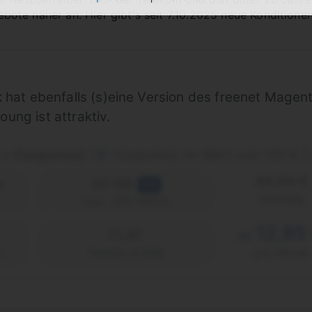
te näher an. Hier gibt's seit 7.10.2025 neue Konditionen
k
hat ebenfalls (s)eine Version des freenet Magen
ung ist attraktiv.
g + Coupon(s)
Coupon(s) im Wert von 120 € | 
|
44,94 €
e
20 GB
5G
einmalig
max. 300 Mbit/s
12,95
FLAT
ab
)
Telefon & SMS
pro Monat