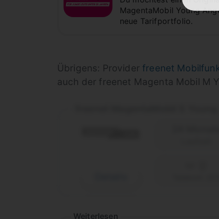
MagentaMobil Young Angebo
neue Tarifportfolio.
Übrigens: Provider
freenet Mobilfun
auch der freenet Magenta Mobil M Yo
freenet MagentaMobil S Youn
24 Monat
Laufzeit
Details
Telekom (D1
Weiterlesen