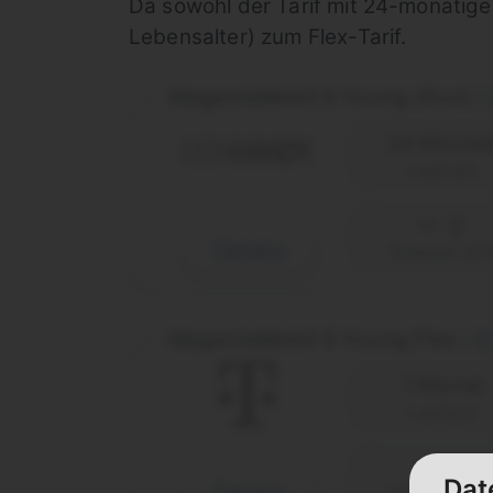
Da sowohl der Tarif mit 24-monatiger
Lebensalter) zum Flex-Tarif.
MagentaMobil S Young (Eco)
|
24 Monat
Laufzeit
Details
Telekom (D1
MagentaMobil S Young Flex
|
1 Monat
Laufzeit
Dat