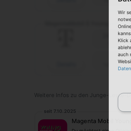
Details
Telekom (D1
Wir s
notwe
MagentaMobil S Young
Onlin
kanns
24 Monat
Klick
Laufzeit
ableh
auch 
Websi
Details
Telekom (D1
Daten
Weitere Infos zu den Junge-Leute-D
seit 7.10.2025
Magenta Mobil Young
Du möchtest einen Origina