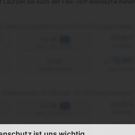
 Laufzeit als auch der Flex-Tarif identische Kondi
Geburtstagsaktion mit 156 € Aktionsguthaben
39,95 €
e
40 GB
5G
einmalig
max. 300 Mbit/s
19,95
FLAT
ab
)
Telefon & SMS
pro Monat
Aktionsweise 40 GB statt 20 GB Datenvolumen
39,95 €
40 GB
5G
einmalig
max. 300 Mbit/s
19,95
FLAT
ab
enschutz ist uns wichtig