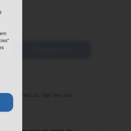
d
nem
kies"
es
Abgelaufen
 €
ÖNN
, findest du hier bei uns:
 jung? Dann schau dir einmal die