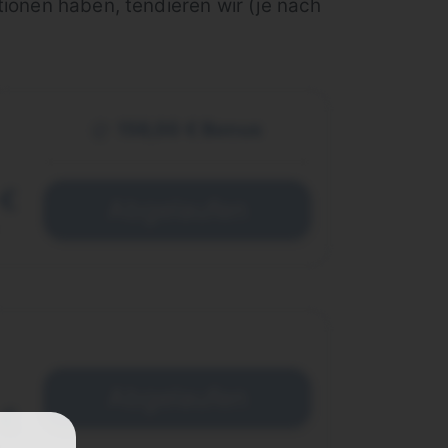
tionen haben, tendieren wir (je nach
156,00 € Bonus
 €
Abgelaufen
Abgelaufen
 €