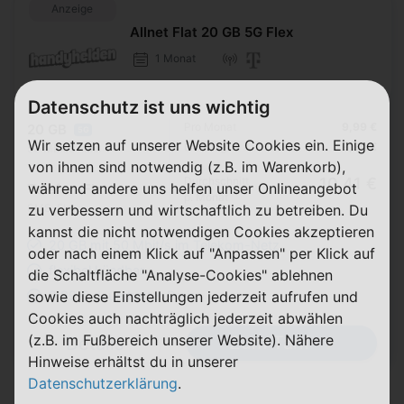
Anzeige
Allnet Flat 20 GB 5G Flex
1 Monat
Datenschutz ist uns wichtig
Pro Monat
9,99 €
20 GB
5G
Wir setzen auf unserer Website Cookies ein. Einige
Einmalig
9,99 €
50 Mbit/s max.
von ihnen sind notwendig (z.B. im Warenkorb),
Durchschnitt
10,41 €
während andere uns helfen unser Onlineangebot
Telefon-Flat
p. Monat
zu verbessern und wirtschaftlich zu betreiben. Du
SMS-Flat
kannst die nicht notwendigen Cookies akzeptieren
20 GB mit 50 Mbit/s im Telekom-Netz
oder nach einem Klick auf "Anpassen" per Klick auf
flexibel kündbar
die Schaltfläche "Analyse-Cookies" ablehnen
sowie diese Einstellungen jederzeit aufrufen und
9,99 € dauerhafter Preis
Cookies auch nachträglich jederzeit abwählen
(z.B. im Fußbereich unserer Website). Nähere
Zum Tarif
Details
Hinweise erhältst du in unserer
Datenschutzerklärung
.