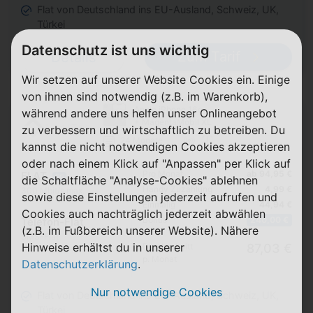
Flat von Deutschland ins EU-Ausland, Schweiz, UK,
Türkei
Datenschutz ist uns wichtig
Zum Tarif
Details
Wir setzen auf unserer Website Cookies ein. Einige
von ihnen sind notwendig (z.B. im Warenkorb),
Apple iPhone 16e
während andere uns helfen unser Onlineangebot
+ MagentaMobil XL
zu verbessern und wirtschaftlich zu betreiben. Du
24 Monate
kannst die nicht notwendigen Cookies akzeptieren
oder nach einem Klick auf "Anpassen" per Klick auf
Pro Monat
ab 94,95 €
FLAT
5G
die Schaltfläche "Analyse-Cookies" ablehnen
Handy Zuzahlung
4,99 €
300 Mbit/s max.
sowie diese Einstellungen jederzeit aufrufen und
Einmalig
44,94 €
Cookies auch nachträglich jederzeit abwählen
Bonus
240,00 €
Telefon-Flat
(z.B. im Fußbereich unserer Website). Nähere
SMS-Flat
Hinweise erhältst du in unserer
Durchschnitt
87,03 €
p. Monat
Datenschutzerklärung
.
Nur notwendige Cookies
Flat von Deutschland ins EU-Ausland, Schweiz, UK,
Türkei