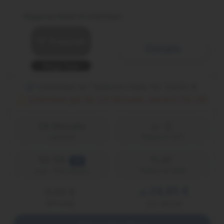
Magenta Mobil M Unlimited
Details
Mega Deal
Unlimited im Telekom-Netz für 24,95 €
Unlimited gilt für 24 Monate, danach 50 GB
24 Monate
Laufzeit
Telekom (D1)
50 GB
FLAT
5G
Telefon & SMS
max. 300 Mbit/s
24,95 €
0,00 €
ab
einmalig
pro Monat