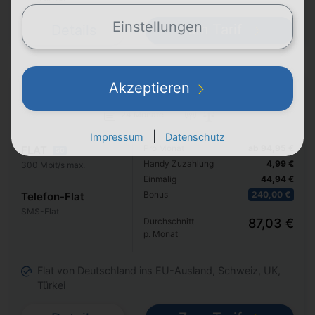
Einstellungen
Zum Tarif
Details
Samsung Galaxy S25 Ultra
Akzeptieren
+ MagentaMobil XL
24 Monate
|
Impressum
Datenschutz
Pro Monat
ab 94,95 €
FLAT
5G
Handy Zuzahlung
4,99 €
300 Mbit/s max.
Einmalig
44,94 €
Bonus
240,00 €
Telefon-Flat
SMS-Flat
Durchschnitt
87,03 €
p. Monat
Flat von Deutschland ins EU-Ausland, Schweiz, UK,
Türkei