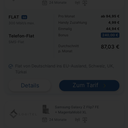
24 Monate
Pro Monat
ab 94,95 €
FLAT
5G
Handy Zuzahlung
4,99 €
300 Mbit/s max.
Einmalig
44,94 €
Bonus
240,00 €
Telefon-Flat
SMS-Flat
Durchschnitt
87,03 €
p. Monat
Flat von Deutschland ins EU-Ausland, Schweiz, UK,
Türkei
Zum Tarif
Details
Samsung Galaxy Z Flip7 FE
+ MagentaMobil XL
24 Monate