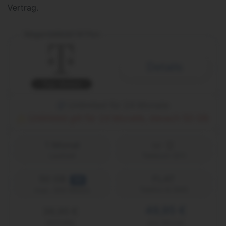
Vertrag.
MagentaMobil M Flex
Details
Top-Aktion
Unlimited für 24 Monate
Unlimited gilt für 24 Monate, danach 50 GB
1 Monat
Laufzeit
Telekom (D1)
50 GB
FLAT
5G
Telefon & SMS
max. 300 Mbit/s
49,95 €
39,95 €
einmalig
pro Monat