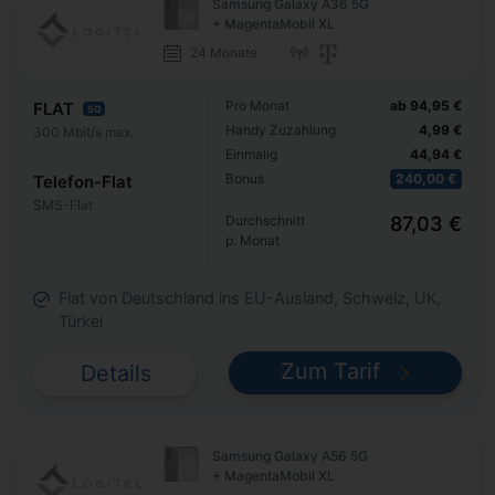
Samsung Galaxy A36 5G
+ MagentaMobil XL
24 Monate
Pro Monat
ab 94,95 €
FLAT
5G
Handy Zuzahlung
4,99 €
300 Mbit/s max.
Einmalig
44,94 €
Bonus
240,00 €
Telefon-Flat
SMS-Flat
Durchschnitt
87,03 €
p. Monat
Flat von Deutschland ins EU-Ausland, Schweiz, UK,
Türkei
Zum Tarif
Details
Samsung Galaxy A56 5G
+ MagentaMobil XL