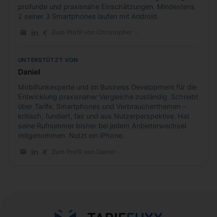
profunde und praxisnahe Einschätzungen. Mindestens
2 seiner 3 Smartphones laufen mit Android.
Zum Profil von Christopher
E-Mail an Christopher
LinkedIn-Profil von Christopher
Xing-Profil von Christopher
UNTERSTÜTZT VON
Daniel
Mobilfunkexperte und im Business Development für die
Entwicklung praxisnaher Vergleiche zuständig. Schreibt
über Tarife, Smartphones und Verbraucherthemen –
kritisch, fundiert, fair und aus Nutzerperspektive. Hat
seine Rufnummer bisher bei jedem Anbieterwechsel
mitgenommen. Nutzt ein iPhone.
Zum Profil von Daniel
E-Mail an Daniel
LinkedIn-Profil von Daniel
Xing-Profil von Daniel