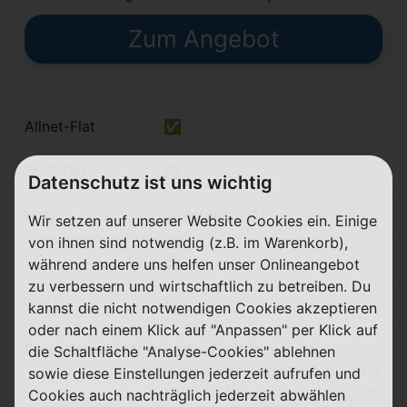
Zum Angebot
Allnet-Flat
✅
SMS-Flat
✅
Datenschutz ist uns wichtig
Netz
Vodafone (D2)
Wir setzen auf unserer Website Cookies ein. Einige
von ihnen sind notwendig (z.B. im Warenkorb),
5G
✅
während andere uns helfen unser Onlineangebot
zu verbessern und wirtschaftlich zu betreiben. Du
eSIM
✅
kannst die nicht notwendigen Cookies akzeptieren
oder nach einem Klick auf "Anpassen" per Klick auf
Besonderheit(en)
Bester Preis immer bei
die Schaltfläche "Analyse-Cookies" ablehnen
Rufnummernmitnahme, bis zu 3
sowie diese Einstellungen jederzeit aufrufen und
Monate Vertragspause möglich
Cookies auch nachträglich jederzeit abwählen