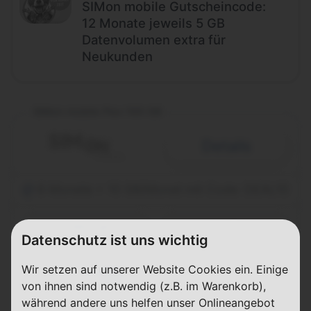
SIMon mobile Gutscheincode:
12 Monate jeweils 5 GB
Datenvolumen extra für
Neukunden
SIMon mobile Flex 100 GB
Details
6 Monate + 10 GB/Monat mit Code: DEAL10
1 Monat
Datenschutz ist uns wichtig
Laufzeit
Vodafone (D2)
Wir setzen auf unserer Website Cookies ein. Einige
100 GB
FLAT
5G
von ihnen sind notwendig (z.B. im Warenkorb),
Telefon & SMS
max. 150 Mbit/s
während andere uns helfen unser Onlineangebot