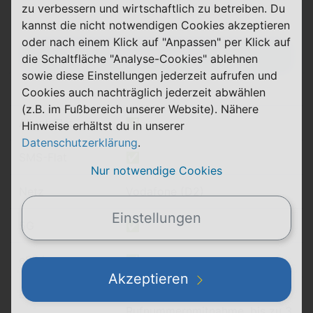
18,99 €
0,00 €
zu verbessern und wirtschaftlich zu betreiben. Du
einmalig
pro Monat
kannst die nicht notwendigen Cookies akzeptieren
oder nach einem Klick auf "Anpassen" per Klick auf
Abgelaufen
die Schaltfläche "Analyse-Cookies" ablehnen
sowie diese Einstellungen jederzeit aufrufen und
Cookies auch nachträglich jederzeit abwählen
(z.B. im Fußbereich unserer Website). Nähere
Allnet-Flat
✅
Hinweise erhältst du in unserer
Datenschutzerklärung
.
SMS-Flat
✅
Nur notwendige Cookies
Netz
Vodafone (D2)
Einstellungen
5G
✅
eSIM
✅
Akzeptieren
Besonderheit(en)
Bester Preis immer bei
Rufnummernmitnahme, bis zu 3