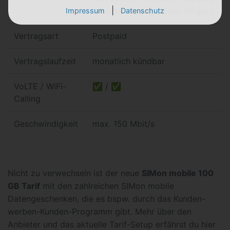
|
Monate Vertragspause möglich
Impressum
Datenschutz
Vertragsart
Postpaid
Vertragslaufzeit
monatlich kündbar
VoLTE / WiFi-
✅ / ✅
Calling
Geschwindigkeit
max. 150 Mbit/s
Nicht zu verwechseln ist der neue
SIMon mobile 100
GB Tarif
mit den zahlreichen SIMon mobile
Datengeschenken, die es bspw. durch das Kunden-
werben-Kunden-Programm gibt. Mehr über den
Anbieter und das aktuelle Tarif-Setup erfährst du hier