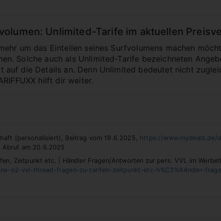
lumen: Unlimited-Tarife im aktuellen Preisve
mehr um das Einteilen seines Surfvolumens machen möcht
n. Solche auch als Unlimited-Tarife bezeichneten Angebo
uf die Details an. Denn Unlimited bedeutet nicht zugleic
RIFFUXX hilft dir weiter.
aft (personalisiert), Beitrag vom 19.6.2025,
https://www.mydealz.de/d
er Abruf am 20.6.2025
fen, Zeitpunkt etc. | Händler Fragen/Antworten zur pers. VVL im Werbe
eine-o2-vvl-thread-fragen-zu-tarifen-zeitpunkt-etc-h%C3%A4ndler-fr