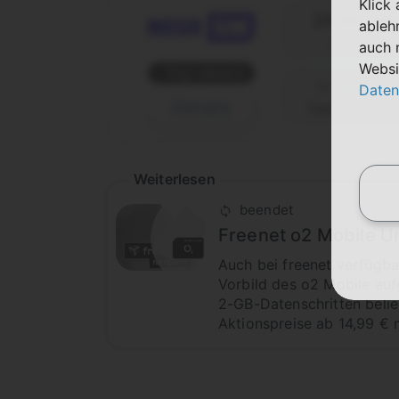
Klick
24 Monat
ableh
Laufzeit
auch 
Websi
Top-Aktion
Daten
Details
Telefónica (o
Weiterlesen
beendet
Freenet o2 Mobile U
Auch bei freenet verfügba
Vorbild des o2 Mobile auf
2-GB-Datenschritten belie
Aktionspreise ab 14,99 € 