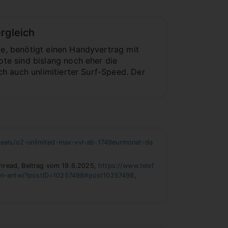
rgleich
e, benötigt einen Handyvertrag mit
te sind bislang noch eher die
h auch unlimitierter Surf-Speed. Der
eals/o2-unlimited-max-vvl-ab-1749eurmonat-da
thread, Beitrag vom 19.6.2025,
https://www.telef
agen-antw/?postID=10257498#post10257498
,