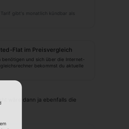
arif gibt's monatlich kündbar als
ed-Flat im Preisvergleich
 benötigen und sich über die Internet-
gleichsrechner bekommst du aktuelle
ht wäre dann ja ebenfalls die
d
nem