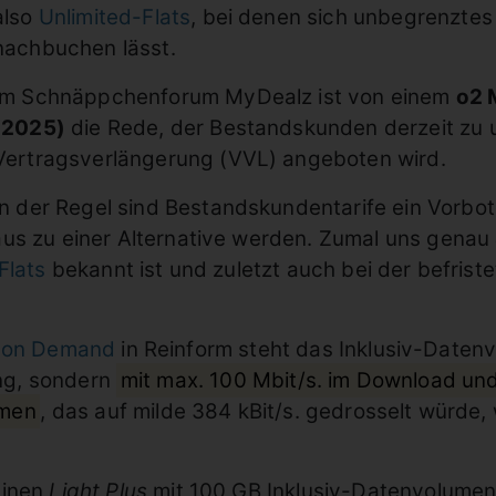
also
Unlimited-Flats
, bei denen sich unbegrenzt
nachbuchen lässt.
Im Schnäppchenforum MyDealz ist von einem
o2 
(2025)
die Rede, der Bestandskunden derzeit zu u
Vertragsverlängerung (VVL) angeboten wird.
In der Regel sind Bestandskundentarife ein Vorbo
us zu einer Alternative werden. Zumal uns genau
Flats
bekannt ist und zuletzt auch bei der befriste
d on Demand
in Reinform steht das Inklusiv-Datenv
ng, sondern
mit max. 100 Mbit/s. im Download und
umen
, das auf milde 384 kBit/s. gedrosselt würde,
einen
Light Plus
mit 100 GB Inklusiv-Datenvolumen