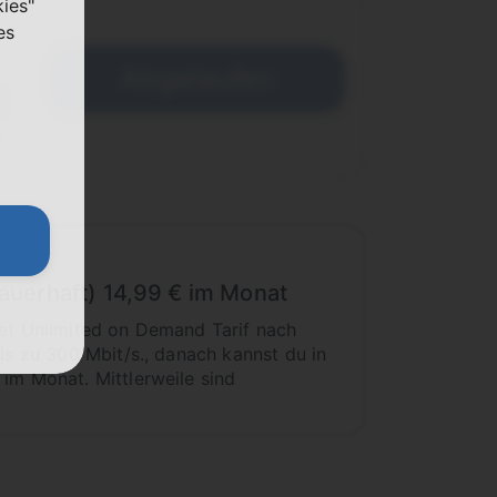
kies"
es
Abgelaufen
€
auerhaft) 14,99 € im Monat
net Unlimited on Demand Tarif nach
is zu 300 Mbit/s., danach kannst du in
im Monat. Mittlerweile sind