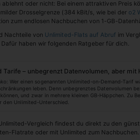
blehnt oder nicht: Bei einem attraktiven Preis 
 milder Drosselgrenze (384 kBit/s, wie bei der
o2 
Option zum endlosen Nachbuchen von 1-GB-Daten
nd Nachteile von
Unlimited-Flats auf Abruf
im Verg
 Dafür haben wir folgenden Ratgeber für dich.
 Tarife – unbegrenzt Datenvolumen, aber mit
ko: Wer einen sogenannten Unlimited-on-Demand-Tarif wäh
nschränkungen leben. Denn unbegrenztes Datenvolumen bez
können, und zwar in mehrere kleinen GB-Häppchen. Zu Beg
ir den Unlimited-Unterschied.
nlimited-Vergleich findest du direkt zu den günst
aten-Flatrate oder mit Unlimited zum Nachbuchen.