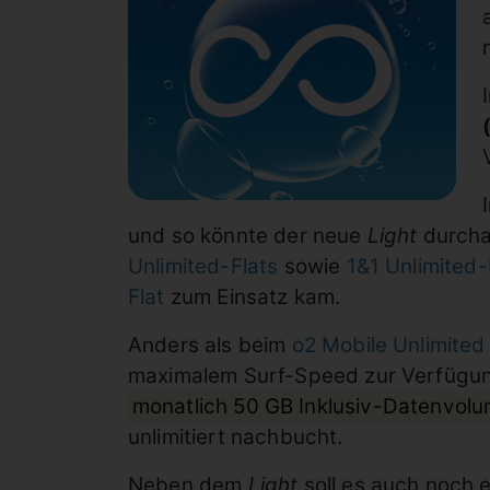
und so könnte der neue
Light
durcha
Unlimited-Flats
sowie
1&1 Unlimited-
Flat
zum Einsatz kam.
Anders als beim
o2 Mobile Unlimite
maximalem Surf-Speed zur Verfügu
monatlich 50 GB Inklusiv-Datenvol
unlimitiert nachbucht.
Neben dem
Light
soll es auch noch 