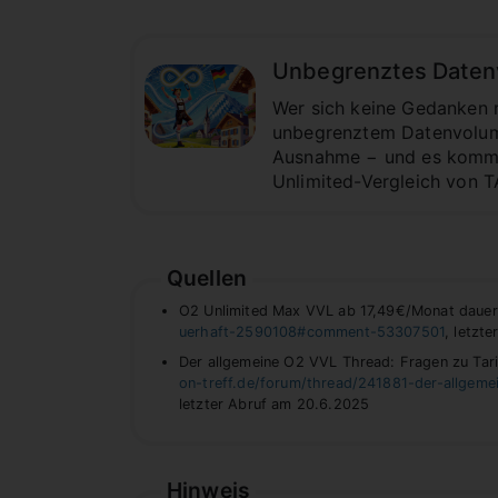
Unbegrenztes Datenvo
Wer sich keine Gedanken 
unbegrenztem Datenvolume
Ausnahme − und es kommt a
Unlimited-Vergleich von TA
Quellen
O2 Unlimited Max VVL ab 17,49€/Monat dauerh
uerhaft-2590108#comment-53307501
, letzt
Der allgemeine O2 VVL Thread: Fragen zu Tari
on-treff.de/forum/thread/241881-der-allgem
letzter Abruf am 20.6.2025
Hinweis