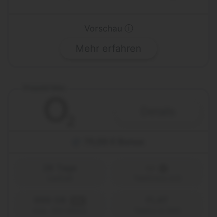
Vorschau ⓘ
Mehr erfahren
Prepaid Max
Details
75,00 € Bonus
28 Tage
Laufzeit
Telefónica (o2)
999 GB
FLAT
5G
Telefon & SMS
max. 300 Mbit/s