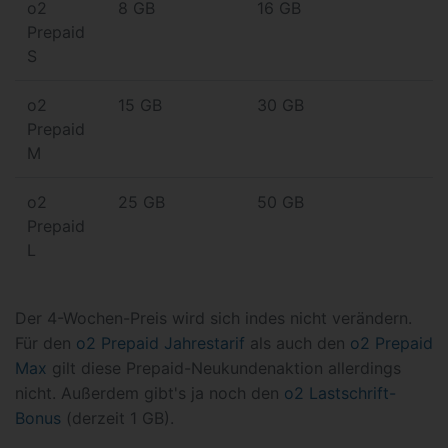
o2
8 GB
16 GB
Prepaid
S
o2
15 GB
30 GB
Prepaid
M
o2
25 GB
50 GB
Prepaid
L
Der 4-Wochen-Preis wird sich indes nicht verändern.
Für den
o2 Prepaid Jahrestarif
als auch den
o2 Prepaid
Max
gilt diese Prepaid-Neukundenaktion allerdings
nicht. Außerdem gibt's ja noch den
o2 Lastschrift-
Bonus
(derzeit 1 GB).