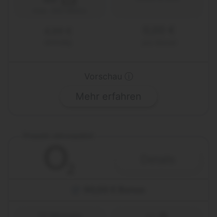
5G
max. 300 Mbit/s
0,00 €
4,99 €
einmalig
pro Monat
Vorschau ⓘ
Mehr erfahren
Prepaid Jahrespaket
Details
90,00 € Bonus
12 Monate