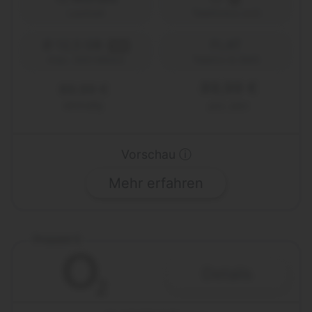
Laufzeit
Telefónica (o2)
Ø 12,5 GB
FLAT
5G
Telefon & SMS
max. 300 Mbit/s
89,99 €
89,99 €
einmalig
pro Jahr
Vorschau ⓘ
Mehr erfahren
Prepaid S
Details