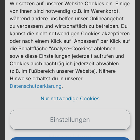
Details
Wir setzen auf unserer Website Cookies ein. Einige
von ihnen sind notwendig (z.B. im Warenkorb),
während andere uns helfen unser Onlineangebot
Für 12 Wochen: 50 GB Daten
zu verbessern und wirtschaftlich zu betreiben. Du
kannst die nicht notwendigen Cookies akzeptieren
15,00 € Bonus
oder nach einem Klick auf "Anpassen" per Klick auf
die Schaltfläche "Analyse-Cookies" ablehnen
28 Tage
sowie diese Einstellungen jederzeit aufrufen und
Laufzeit
Telefónica (o2)
Cookies auch nachträglich jederzeit abwählen
(z.B. im Fußbereich unserer Website). Nähere
40 GB
FLAT
5G
Hinweise erhältst du in unserer
Telefon & SMS
max. 300 Mbit/s
Datenschutzerklärung
.
14,99 €
14,99 €
Nur notwendige Cookies
einmalig
alle 28 Tage
Einstellungen
Vorschau ⓘ
Mehr erfahren