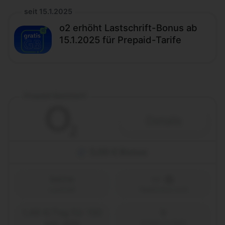
seit 15.1.2025
o2 erhöht Lastschrift-Bonus ab
15.1.2025 für Prepaid-Tarife
Prepaid Basistarif
Details
5,00 € Bonus
keine
Laufzeit
Telefónica (o2)
1,49 €/Tag für 150
9
MB
Ct/Min & SMS