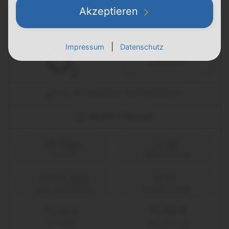
Akzeptieren
Prepaid L
|
Impressum
Datenschutz
Details
Für 12 Wochen: 100 GB Daten
20,00 € Bonus
28 Tage
Laufzeit
Telefónica (o2)
80 GB
FLAT
5G
Telefon & SMS
max. 300 Mbit/s
19,99 €
19,99 €
einmalig
alle 28 Tage