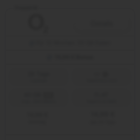
Prepaid M
Details
Für 12 Wochen: 50 GB Daten
15,00 € Bonus
28 Tage
Laufzeit
Telefónica (o2)
40 GB
FLAT
5G
Telefon & SMS
max. 300 Mbit/s
14,99 €
14,99 €
einmalig
alle 28 Tage