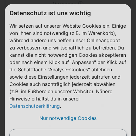
Vorschau ⓘ
Datenschutz ist uns wichtig
Mehr erfahren
Wir setzen auf unserer Website Cookies ein. Einige
von ihnen sind notwendig (z.B. im Warenkorb),
während andere uns helfen unser Onlineangebot
Prepaid L
zu verbessern und wirtschaftlich zu betreiben. Du
kannst die nicht notwendigen Cookies akzeptieren
Details
oder nach einem Klick auf "Anpassen" per Klick auf
die Schaltfläche "Analyse-Cookies" ablehnen
Für 12 Wochen: 100 GB Daten
sowie diese Einstellungen jederzeit aufrufen und
Cookies auch nachträglich jederzeit abwählen
20,00 € Bonus
(z.B. im Fußbereich unserer Website). Nähere
Hinweise erhältst du in unserer
28 Tage
Datenschutzerklärung
.
Laufzeit
Telefónica (o2)
Nur notwendige Cookies
80 GB
FLAT
5G
Telefon & SMS
max. 300 Mbit/s