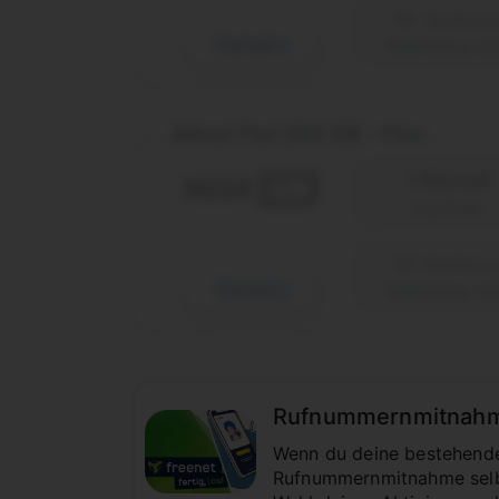
Details
Telefónica (o
Allnet Flat 250 GB - Flex
1 Monat
Laufzeit
Details
Telefónica (o
Rufnummernmitnahme z
Wenn du deine bestehende 
Rufnummernmitnahme selbst