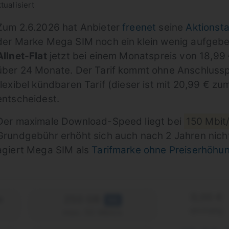
tualisiert
Zum 2.6.2026 hat Anbieter
freenet
seine
Aktionsta
der Marke Mega SIM noch ein klein wenig aufgebes
Allnet-Flat
jetzt bei einem Monatspreis von 18,99
über 24 Monate. Der Tarif kommt ohne Anschlussp
flexibel kündbaren Tarif (dieser ist mit 20,99 € z
entscheidest.
Der maximale Download-Speed liegt bei
150 Mbit
Grundgebühr erhöht sich auch nach 2 Jahren nicht,
agiert Mega SIM als
Tarifmarke ohne Preiserhöhu
0,00 €
e
250 GB
5G
einmalig
max. 50 Mbit/s