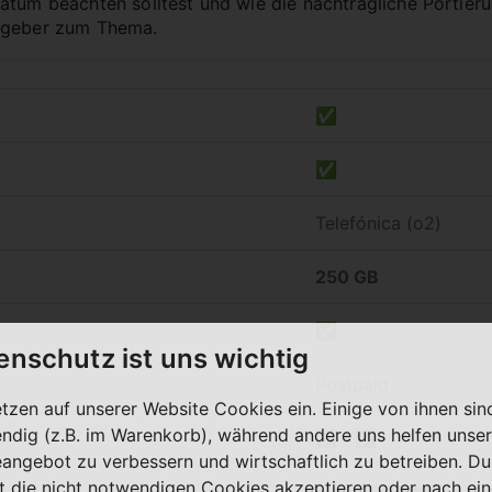
tum beachten solltest und wie die nachträgliche Portierung
tgeber zum Thema.
✅
✅
Telefónica (o2)
250 GB
✅
enschutz ist uns wichtig
Postpaid
etzen auf unserer Website Cookies ein. Einige von ihnen sin
ndig (z.B. im Warenkorb), während andere uns helfen unser
✅ / ✅
eangebot zu verbessern und wirtschaftlich zu betreiben. Du
t die nicht notwendigen Cookies akzeptieren oder nach ei