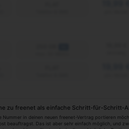
19,99 
FLAT
2)
Telefon & SMS
pro Monat
19,99 €
250 GB
5G
einmalig
max. 50 Mbit/s
19,99 
FLAT
2)
Telefon & SMS
pro Monat
u freenet als einfache Schritt-für-Schritt-A
Nummer in deinen neuen freenet-Vertrag portieren möchte
 beauftragst. Das ist aber sehr einfach möglich, und zwa