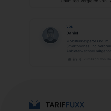
Unlimited-Vergleich von TA
VON
Daniel
DH
Mobilfunkexperte und im B
Smartphones und Verbrauch
Anbieterwechsel mitgenom
Zum Profil von Da
E-Mail an Daniel
LinkedIn-Profil von
Xing-Profil von 