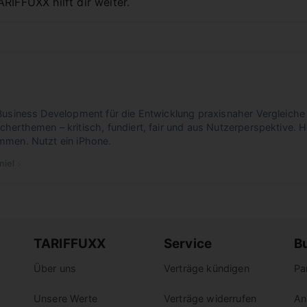
RIFFUXX hilft dir weiter.
usiness Development für die Entwicklung praxisnaher Vergleiche z
erthemen – kritisch, fundiert, fair und aus Nutzerperspektive. 
men. Nutzt ein iPhone.
niel
 Daniel
Daniel
TARIFFUXX
Service
B
Über uns
Verträge kündigen
Pa
Unsere Werte
Verträge widerrufen
An