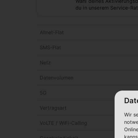
Wahl deines Aktivierungsda
du in unserem Service-Ra
Allnet-Flat
SMS-Flat
Netz
Datenvolumen
5G
Dat
Vertragsart
Wir s
notwe
VoLTE / WiFi-Calling
Onlin
kanns