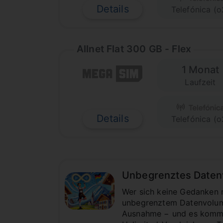
Details
Telefónica (o
Allnet Flat 300 GB - Flex
1 Monat
Laufzeit
Details
Telefónica (o
Unbegrenztes Datenvo
Wer sich keine Gedanken 
unbegrenztem Datenvolume
Ausnahme − und es kommt a