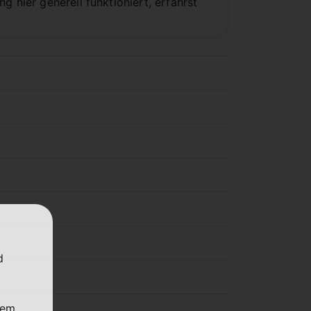
 hier generell funktioniert, erfährst
d
nem