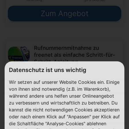
Zum Angebot
Rufnummernmitnahme zu
freenet als einfache Schritt-für-
Schritt-Anleitung
Datenschutz ist uns wichtig
Wir setzen auf unserer Website Cookies ein. Einige
Allnet-Flat
✅
von ihnen sind notwendig (z.B. im Warenkorb),
während andere uns helfen unser Onlineangebot
SMS-Flat
✅
zu verbessern und wirtschaftlich zu betreiben. Du
kannst die nicht notwendigen Cookies akzeptieren
Netz
Telefónica (o2)
oder nach einem Klick auf "Anpassen" per Klick auf
die Schaltfläche "Analyse-Cookies" ablehnen