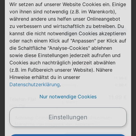
Wir setzen auf unserer Website Cookies ein. Einige
Durchschnitt
11,82 €
Telefon-Flat
von ihnen sind notwendig (z.B. im Warenkorb),
p. Monat
SMS-Flat
während andere uns helfen unser Onlineangebot
zu verbessern und wirtschaftlich zu betreiben. Du
Zum Tarif
Details
kannst die nicht notwendigen Cookies akzeptieren
oder nach einem Klick auf "Anpassen" per Klick auf
die Schaltfläche "Analyse-Cookies" ablehnen
SIMon mobile Flex 100 GB
sowie diese Einstellungen jederzeit aufrufen und
Cookies auch nachträglich jederzeit abwählen
1 Monat
(z.B. im Fußbereich unserer Website). Nähere
Hinweise erhältst du in unserer
Pro Monat
11,99 €
100 GB
5G
Datenschutzerklärung
.
Einmalig
0,00 €
150 Mbit/s max.
Nur notwendige Cookies
Durchschnitt
11,99 €
Telefon-Flat
p. Monat
SMS-Flat
Einstellungen
Achtung:
Grundgebühr gilt nur bei Rufnummern-
Mitnahme von ausgewählten Anbietern ⓘ