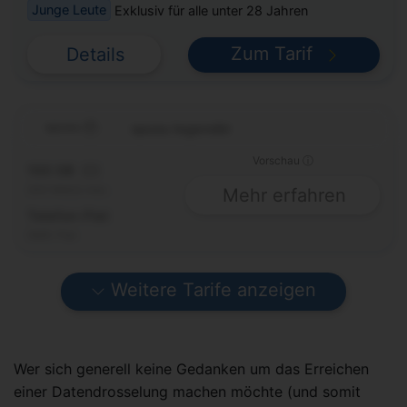
Junge Leute
Exklusiv für alle unter 28 Jahren
Zum Tarif
Details
spusu legendär
Vorschau ⓘ
100 GB
5G
200 Mbit/s max.
Mehr erfahren
Telefon-Flat
SMS-Flat
Weitere Tarife anzeigen
Wer sich generell keine Gedanken um das Erreichen
einer Datendrosselung machen möchte (und somit