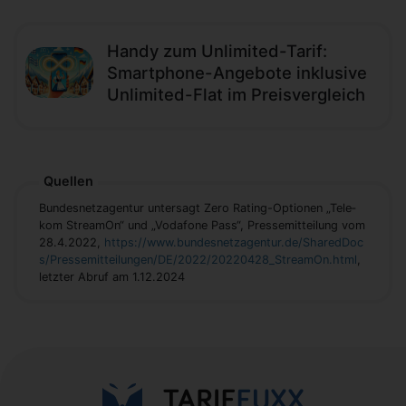
Handy zum Unlimited-Tarif:
Smartphone-Angebote inklusive
Unlimited-Flat im Preisvergleich
Quellen
Bundesnetzagentur un­ter­sagt Ze­ro Ra­ting-Op­tio­nen „Te­le­
kom Stre­a­mOn“ und „Vo­da­fo­ne Pass“, Pressemitteilung vom
28.4.2022,
https://www.bundesnetzagentur.de/SharedDoc
s/Pressemitteilungen/DE/2022/20220428_StreamOn.html
,
letzter Abruf am 1.12.2024