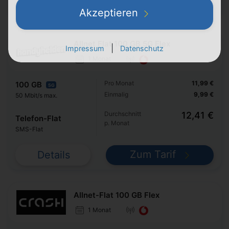
Zum Tarif
Details
Akzeptieren
Allnet Flat 100 GB 5G Flex
|
Impressum
Datenschutz
1 Monat
Pro Monat
11,99 €
100 GB
5G
Einmalig
9,99 €
50 Mbit/s max.
Durchschnitt
12,41 €
Telefon-Flat
p. Monat
SMS-Flat
Zum Tarif
Details
Allnet-Flat 100 GB Flex
1 Monat