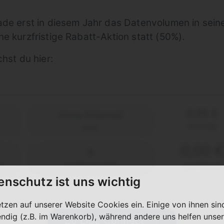
ade erst in diesem Jahr das Datenvolumen in seine
e kurzfristige Rabatt-Aktion statt (50%).
hst du hier:
9,99 €
ohne Internet
einmalig
max.
0,00 €
9
2)
Ct/Min & SMS
pro Monat
enschutz ist uns wichtig
etzen auf unserer Website Cookies ein. Einige von ihnen sin
ndig (z.B. im Warenkorb), während andere uns helfen unser
Zu LIDL Connect