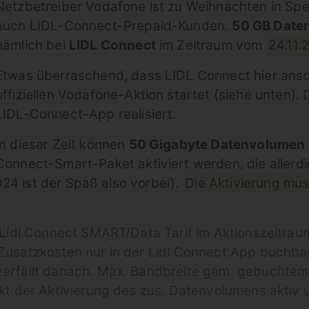
Netzbetreiber Vodafone ist zu Weihnachten in Spe
auch LIDL-Connect-Prepaid-Kunden.
50 GB Date
nämlich bei
LIDL Connect
im Zeitraum vom
24.11.
Etwas überraschend, dass LIDL Connect hier ans
offiziellen Vodafone-Aktion startet (siehe unten)
LIDL-Connect-App realisiert.
In dieser Zeit können
50 Gigabyte Datenvolumen
Connect-Smart-Paket aktiviert werden, die allerdi
24 ist der Spaß also vorbei).
Die Aktivierung mus
Lidl Connect SMART/Data Tarif im Aktionszeitraum
usatzkosten nur in der Lidl Connect App buchbar
rfällt danach. Max. Bandbreite gem. gebuchtem L
t der Aktivierung des zus. Datenvolumens aktiv u