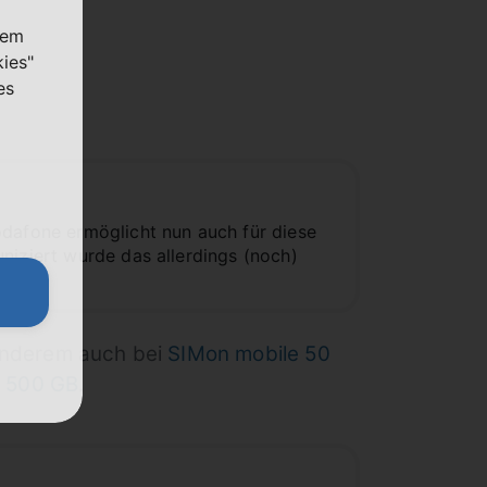
nem
kies"
es
odafone ermöglicht nun auch für diese
niziert wurde das allerdings (noch)
 anderem auch bei
SIMon mobile 50
 500 GB
.