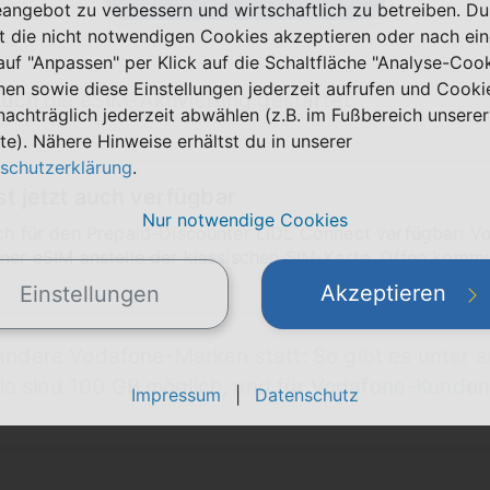
eangebot zu verbessern und wirtschaftlich zu betreiben. Du
t die nicht notwendigen Cookies akzeptieren oder nach ei
 auf "Anpassen" per Klick auf die Schaltfläche "Analyse-Coo
nen sowie diese Einstellungen jederzeit aufrufen und Cooki
uch die eSIM-Aktivierung gestartet.
nachträglich jederzeit abwählen (z.B. im Fußbereich unserer
te). Nähere Hinweise erhältst du in unserer
schutzerklärung
.
st jetzt auch verfügbar
Nur notwendige Cookies
uch für den Prepaid-Discounter LIDL Connect verfügbar: V
iner eSIM anstelle der klassischen SIM-Karte. Offen kommu
Akzeptieren
Einstellungen
ür andere Vodafone-Marken statt: So gibt es unter
elo sind 100 GB möglich, und für
Vodafone-Kunden
Impressum
|
Datenschutz