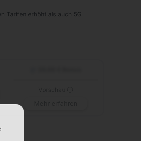
n Tarifen erhöht als auch 5G
20,00 € Bonus
Vorschau ⓘ
Mehr erfahren
d