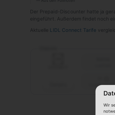
Aus den Fußnoten
Der Prepaid-Discounter hatte ja ger
eingeführt. Außerdem findet noch ein
Aktuelle
LIDL Connect Tarife
vergleic
Classic
keine
Laufzeit
Details
Vodafone (D
Dat
Wir s
notwe