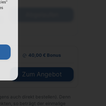
kies"
es
Abgelaufen
€
40,00 € Bonus
€
Zum Angebot
gens auch direkt bestellen). Denn
kten, so beträgt der einmalige