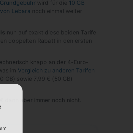
e Grundgebühr
wird für die
10 GB
t von Lebara
noch einmal weiter
ls
nun auf exakt diese beiden Tarife
den doppelten Rabatt in den ersten
 rechnerisch knapp an der 4-Euro-
 was im
Vergleich zu anderen Tarifen
10 GB) sowie 7,99 € (50 GB)
9 € dann aber immer noch nicht.
d
nem