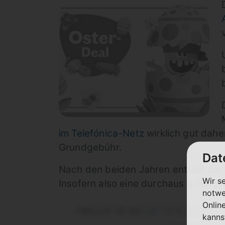
im Telefónica-Netz
wirklich gut dahe
Grundgebühr.
Dat
Nach den beiden Jahren entfällt der 
Wir s
Insofern also eine durchaus gelung
notwe
Onlin
HELLO! 10 5G
10 % Rabatt i
|
kanns