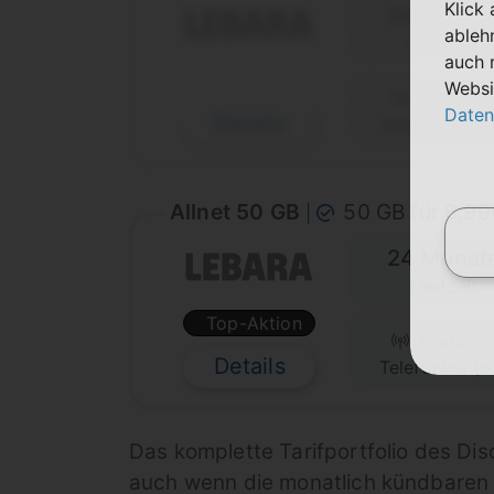
Klick
24 Monat
ableh
Laufzeit
auch 
Websi
Daten
Details
Telefónica (o
Allnet 50 GB
50 GB für 8,9
|
24 Monat
Laufzeit
Top-Aktion
Details
Telefónica (o
Das komplette Tarifportfolio des Dis
auch wenn die monatlich kündbaren F