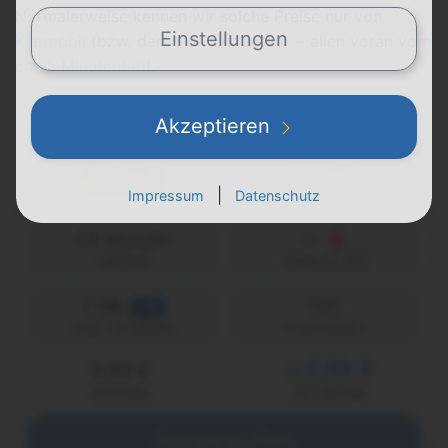
Normalerweise kennen wir solche Preise nur von
Einstellungen
Klarmobil
(bzw. deren Untermarken) − allen voran vom
crash Minutentarif
.
Minuten Tarif 1 GB LTE
Akzeptieren
Details
|
Impressum
Datenschutz
24 Monate
Laufzeit
Telekom (D1)
1 GB
100
LTE
Freiminuten
max. 25 Mbit/s
3,99 €
9,99 €
ab
einmalig
pro Monat
Abgelaufen