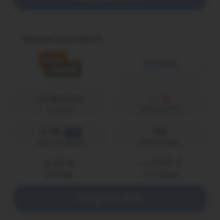
Minuten Tarif 2 GB LTE
Details
24 Monate
Laufzeit
Telekom (D1)
2 GB
100
LTE
Freiminuten
max. 25 Mbit/s
4,99 €
9,99 €
ab
einmalig
pro Monat
Abgelaufen