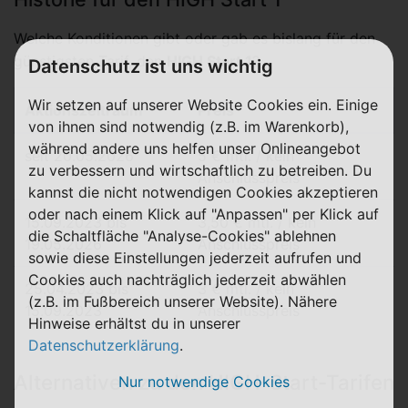
Welche Konditionen gibt oder gab es bislang für den
günstigsten Tarif, den
HIGH Start 1
?
Datenschutz ist uns wichtig
Wir setzen auf unserer Website Cookies ein. Einige
Aktionszeitraum
Preis
von ihnen sind notwendig (z.B. im Warenkorb),
während andere uns helfen unser Onlineangebot
seit 20.05.2026
5 € mtl. / kein
zu verbessern und wirtschaftlich zu betreiben. Du
Anschlusspreis
kannst die nicht notwendigen Cookies akzeptieren
oder nach einem Klick auf "Anpassen" per Klick auf
15.09.2023 bis
3,50 € mtl. / kein
die Schaltfläche "Analyse-Cookies" ablehnen
19.05.2026
Anschlusspreis
sowie diese Einstellungen jederzeit aufrufen und
Cookies auch nachträglich jederzeit abwählen
25.04.2023 bis
3 € mtl. / kein
(z.B. im Fußbereich unserer Website). Nähere
15.09.2023
Anschlusspreis
Hinweise erhältst du in unserer
Datenschutzerklärung
.
Alternativen zu den HIGH-Start-Tarifen
Nur notwendige Cookies