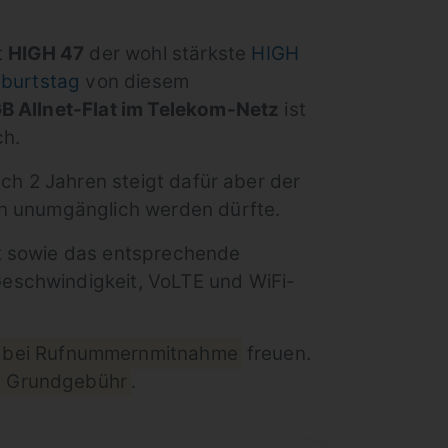
t
HIGH 47
der wohl stärkste
HIGH
eburtstag
von diesem
B Allnet-Flat im Telekom-Netz
ist
ch.
ach 2 Jahren steigt dafür aber der
nn unumgänglich werden dürfte.
t sowie das entsprechende
eschwindigkeit, VoLTE und WiFi-
 bei Rufnummernmitnahme
freuen.
€ Grundgebühr
.