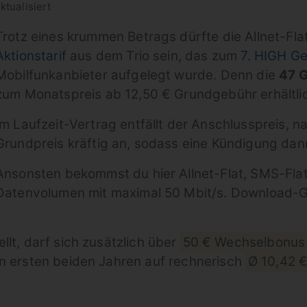
ktualisiert
Trotz eines krummen Betrags dürfte die Allnet-Fla
Aktionstarif
aus dem Trio sein, das zum
7. HIGH G
Mobilfunkanbieter aufgelegt wurde. Denn die
47 G
zum Monatspreis ab 12,50 € Grundgebühr erhältli
Im Laufzeit-Vertrag entfällt der Anschlusspreis, n
Grundpreis kräftig an, sodass eine Kündigung da
Ansonsten bekommst du hier Allnet-Flat, SMS-Fla
Datenvolumen mit maximal 50 Mbit/s. Download-G
llt, darf sich zusätzlich über
50 € Wechselbonus
en ersten beiden Jahren auf rechnerisch
Ø 10,42 