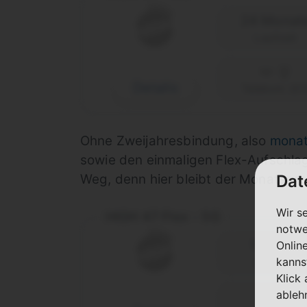
24 Monat
Laufzeit
Details
Telekom (D1
Ohne Zweijahresbindung, also
monat
sowie den einmaligen Flex-Aufschla
Dat
Weg, denn hier bleibt der Monatspre
Wir s
HIGH 47 Flex - 5G
notwe
1 Monat
Onlin
kanns
Laufzeit
Klick
ableh