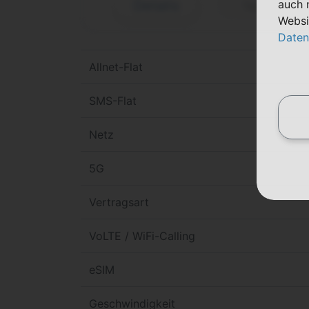
auch 
Details
Telekom (D1
Websi
Daten
Allnet-Flat
SMS-Flat
Netz
5G
Vertragsart
VoLTE / WiFi-Calling
eSIM
Geschwindigkeit