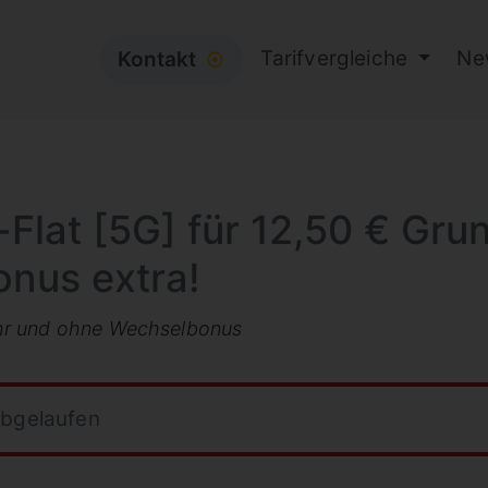
Tarifvergleiche
Ne
Kontakt
⦿
-Flat [5G] für 12,50 € Gru
onus extra!
hr und ohne Wechselbonus
abgelaufen