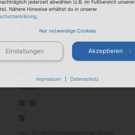
nachträglich jederzeit abwählen (z.B. im Fußbereich unserer
)
Telefon & SMS
pro Monat
te). Nähere Hinweise erhältst du in unserer
schutzerklärung
.
✅
Nur notwendige Cookies
✅
Akzeptieren
Einstellungen
Telekom (D1)
✅
Impressum
|
Datenschutz
Postpaid
✅ / ✅
✅
max. 100 Mbit/s (kostenpflichtige Option)