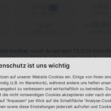
0,00 €
e
47 GB
5G
einmalig
max. 50 Mbit/s
12,50
FLAT
ab
)
Telefon & SMS
pro Monat
lich kündbar
, musst du seit dem 7.5.2025 monatli
g in Höhe von 19,90 € zahlen, dafür gehst du au
enschutz ist uns wichtig
is dann konstant.
etzen auf unserer Website Cookies ein. Einige von ihnen sin
ndig (z.B. im Warenkorb), während andere uns helfen unser
19,90 €
47 GB
eangebot zu verbessern und wirtschaftlich zu betreiben. Du
5G
einmalig
t die nicht notwendigen Cookies akzeptieren oder nach ei
max. 50 Mbit/s
 auf "Anpassen" per Klick auf die Schaltfläche "Analyse-Coo
15,00 
nen sowie diese Einstellungen jederzeit aufrufen und Cooki
FLAT