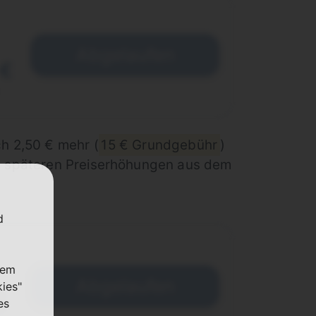
Abgelaufen
 €
ch 2,50 € mehr (
15 € Grundgebühr
)
ch späteren Preiserhöhungen aus dem
d
nem
Abgelaufen
kies"
€
es