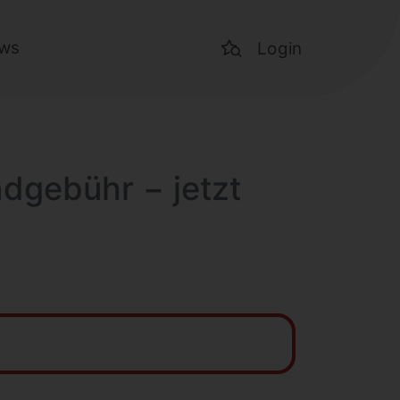
ws
Login
ndgebühr − jetzt