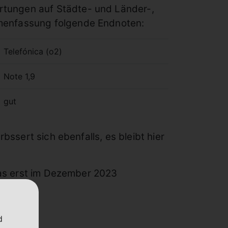
rtungen auf Städte- und Länder-,
mmenfassung folgende Endnoten:
Telefónica (o2)
Note 1,9
gut
bssert sich ebenfalls, es bleibt hier
 das erst im Dezember 2023
d