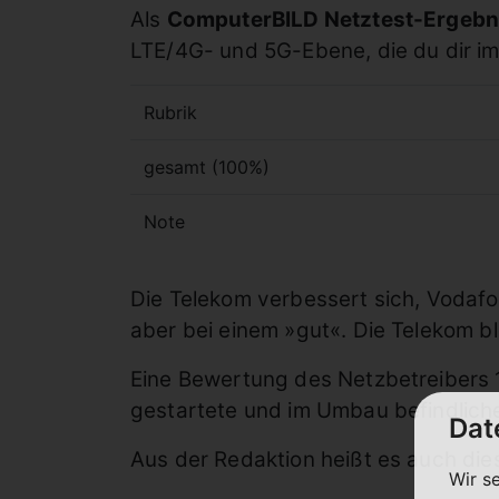
Als
ComputerBILD Netztest-Ergebn
LTE/4G- und 5G-Ebene, die du dir 
Rubrik
gesamt (100%)
Note
Die Telekom verbessert sich, Vodafone
aber bei einem »gut«. Die Telekom bl
Eine Bewertung des Netzbetreibers 1&
gestartete und im Umbau befindliche 
Dat
Aus der Redaktion heißt es auch di
Wir s