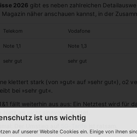
isse 2026
gibt es neben zahlreichen Detailauswe
im Magazin näher anschauen kannst, in der Zusa
Telekom
Vodafone
Note 1,1
Note 1,3
sehr gut
sehr gut
 klettert stark (von »gut« auf »sehr gut«), o2 ver
eibt bei »sehr gut«.
1 fällt weiterhin aus aus: Ein Netztest wird für
Netz als nicht sinnvoll erachtet.
enschutz ist uns wichtig
esmal: Der Umstieg auf
5G-Tarife
ist ratsam.
etzen auf unserer Website Cookies ein. Einige von ihnen sin