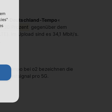
nem
kies"
ls »
Deutschland-Tempo
«
es
r 30 Prozent
gegenüber dem
LTE). Im Upload sind es 34,1 Mbit/s.
.
 LTE-Tempo bei o2 bezeichnen die
res Testsignal pro 5G.