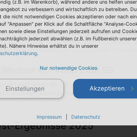
ndig (z.B. im Warenkorb), während andere uns helfen unser
bei 131,2 Mbit/s.
eangebot zu verbessern und wirtschaftlich zu betreiben. Du
t die nicht notwendigen Cookies akzeptieren oder nach ei
 auf "Anpassen" per Klick auf die Schaltfläche "Analyse-Coo
hwindigkeit, die die ComputerBILD boulevardesk a
nen sowie diese Einstellungen jederzeit aufrufen und Cooki
Vorjahr: 99,1 Mbit/s.), was einem
Zugewinn von übe
nachträglich jederzeit abwählen (z.B. im Fußbereich unserer
5G sind es sogar 165,6 Mbit/s. statt 73,8 Mbit/s. (
te). Nähere Hinweise erhältst du in unserer
nderen Worten:
Handytarife werden immer schneller
schutzerklärung
.
Nur notwendige Cookies
 Wechsel von 4G/LTE auf 5G
estiert wird, leidet die LTE-Geschwindigkeit: Das
Akzeptieren
Einstellungen
et«, auch bei Testsieger Telekom. Ein erneutes kla
Impressum
|
Datenschutz
st-Ergebnisse 2025