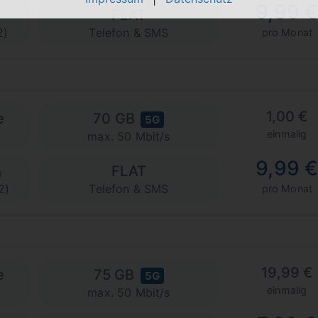
9,99 
FLAT
2)
Telefon & SMS
pro Monat
1,00 €
e
70 GB
5G
einmalig
max. 50 Mbit/s
9,99 
FLAT
2)
Telefon & SMS
pro Monat
19,99 €
e
75 GB
5G
einmalig
max. 50 Mbit/s