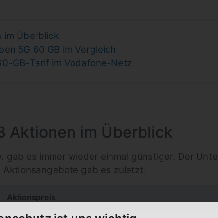
 im Überblick
een 5G 60 GB im Vergleich
60-GB-Tarif im Vodafone-Netz
 Aktionen im Überblick
. gab es immer wieder einmal günstiger. Der Unte
e Aktionsangebote gab es zuletzt:
Aktionspreis