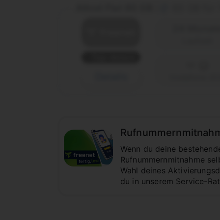
Allnet Flat 60 GB
60 GB für
|
24 Monat
Laufzeit
Top-Aktion
Details
Vodafone (D
Rufnummernmitnahme z
Wenn du deine bestehende 
Rufnummernmitnahme selbst
Wahl deines Aktivierungsda
du in unserem Service-Ra