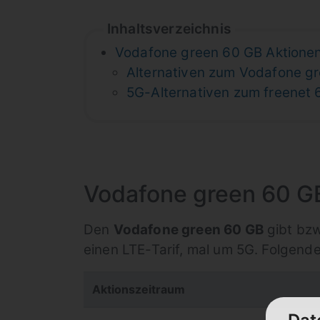
Inhaltsverzeichnis
Vodafone green 60 GB Aktionen
Alternativen zum Vodafone gr
5G-Alternativen zum freenet 
Vodafone green 60 GB
Den
Vodafone green 60 GB
gibt bzw
einen LTE-Tarif, mal um 5G. Folgend
Aktionszeitraum