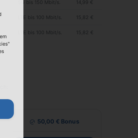
5G bis 150 Mbit/s.
14,99 €
d
LTE bis 100 Mbit/s.
15,82 €
LTE bis 100 Mbit/s.
15,82 €
nem
kies"
es
ich:
50,00 € Bonus