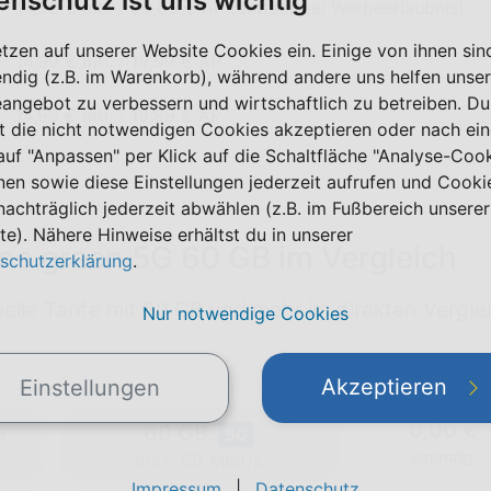
enschutz ist uns wichtig
14,99 € mtl. /
39,99 €
AP (entfällt bei Werbeerlaubnis)
etzen auf unserer Website Cookies ein. Einige von ihnen sin
14,99 € mtl. / 19,99 € AP
ndig (z.B. im Warenkorb), während andere uns helfen unser
eangebot zu verbessern und wirtschaftlich zu betreiben. Du
14,99 € mtl. / 19,99 € AP
t die nicht notwendigen Cookies akzeptieren oder nach ei
 auf "Anpassen" per Klick auf die Schaltfläche "Analyse-Coo
nen sowie diese Einstellungen jederzeit aufrufen und Cooki
nachträglich jederzeit abwählen (z.B. im Fußbereich unserer
te). Nähere Hinweise erhältst du in unserer
ne green 5G 60 GB im Vergleich
schutzerklärung
.
uelle Tarife mit 60 GB und mehr im direkten Vergle
Nur notwendige Cookies
Akzeptieren
Einstellungen
0,00 €
e
60 GB
5G
einmalig
max. 50 Mbit/s
Impressum
|
Datenschutz