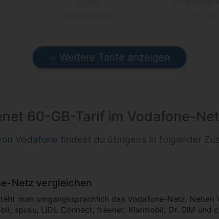
4,99 
FLAT
ab
2)
Telefon & SMS
alle 28 Tage
Weitere Tarife anzeigen
enet 60-GB-Tarif im Vodafone-Ne
 von Vodafone
findest du übrigens in folgender Z
ne-Netz vergleichen
steht man umgangssprachlich das Vodafone-Netz. Neben 
bil, spusu, LIDL Connect, freenet, Klarmobil, Dr. SIM und 