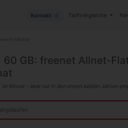
Tarifvergleiche
Ne
Kontakt
⦿
reen 60 GB [5G]
60 GB: freenet Allnet-Fla
nat
 € im Monat – aber nur in den ersten beiden Jahren e
 abgelaufen