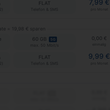
7,99 €
FLAT
2)
Telefon & SMS
pro Monat
ate = 19,98 € sparen
0,00 €
e
60 GB
5G
einmalig
max. 50 Mbit/s
9,99 
FLAT
2)
Telefon & SMS
pro Monat
9,99 €
FLAT
5G
einmalig
max. 50 Mbit/s