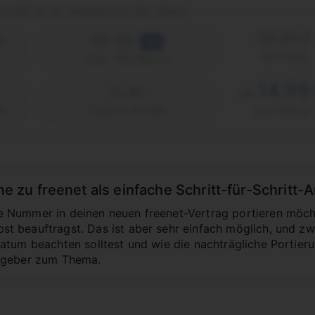
 14,99 € im Vodafone 5G-Netz
39,99 €
e
60 GB
5G
einmalig
max. 150 Mbit/s
14,99
FLAT
ab
2)
Telefon & SMS
pro Monat
u freenet als einfache Schritt-für-Schritt-A
Nummer in deinen neuen freenet-Vertrag portieren möchte
 beauftragst. Das ist aber sehr einfach möglich, und zwa
tum beachten solltest und wie die nachträgliche Portierung
tgeber zum Thema.