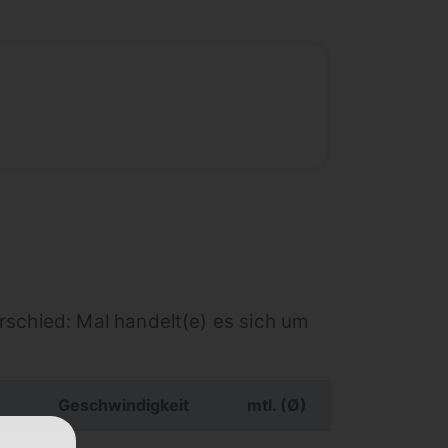
rschied: Mal handelt(e) es sich um
Geschwindigkeit
mtl. (Ø)