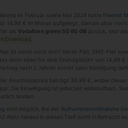
Bereits im Februar sowie Mai 2024 hatte
freenet M
für 14,99 € im Monat aufgelegt, damals aber noch 
Flat als
Vodafone green 5G 60 GB
zurück, also al
im Download
.
Was ist sonst noch drin? Allnet-Flat, SMS-Flat s
das dann eben für eine Grundgebühr von 14,99 € s
Vertrag nach 2 Jahren kostet (also Kündigung defi
Der Anschlusspreis beträgt 39,99 €, wobei dieser 
pp: Die Einwilligung ist jederzeit widerrufbar). So
atlich landen.
ng
sind möglich. Bei der
Rufnummernmitnahme
bea
D2-Netz
heraus in diesen Tarif
nicht
in Betracht k