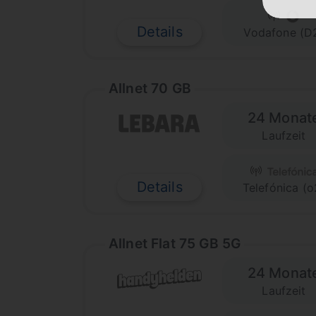
Details
Vodafone (D
Allnet 70 GB
24 Monat
Laufzeit
Details
Telefónica (o
Allnet Flat 75 GB 5G
24 Monat
Laufzeit