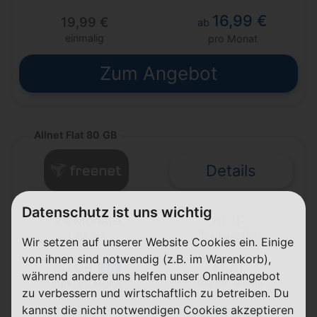
16,99 €
19,99 €
ab
einmalig
pro Monat
Zum Angebot
Allnet Flat 80 GB
Details
Datenschutz ist uns wichtig
24 Monate
Laufzeit
Telekom (D1)
Wir setzen auf unserer Website Cookies ein. Einige
von ihnen sind notwendig (z.B. im Warenkorb),
80 GB
FLAT
5G
während andere uns helfen unser Onlineangebot
Telefon & SMS
max. 50 Mbit/s
zu verbessern und wirtschaftlich zu betreiben. Du
kannst die nicht notwendigen Cookies akzeptieren
19,99 €
19,99 €
ab