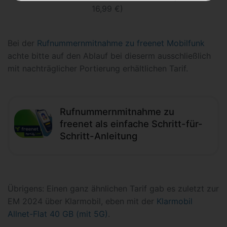
16,99 €)
Bei der
Rufnummernmitnahme zu freenet Mobilfunk
achte bitte auf den Ablauf bei dieserm ausschließlich
mit nachträglicher Portierung erhältlichen Tarif.
Rufnummernmitnahme zu
freenet als einfache Schritt-für-
Schritt-Anleitung
Übrigens: Einen ganz ähnlichen Tarif gab es zuletzt zur
EM 2024 über Klarmobil, eben mit der
Klarmobil
Allnet-Flat 40 GB (mit 5G)
.