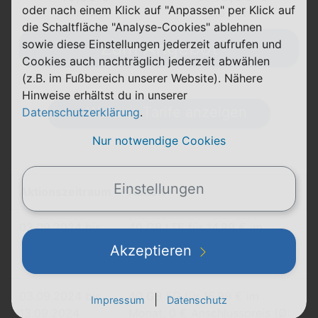
oder nach einem Klick auf "Anpassen" per Klick auf
einmalig
pro Monat
die Schaltfläche "Analyse-Cookies" ablehnen
sowie diese Einstellungen jederzeit aufrufen und
Zum Angebot
Cookies auch nachträglich jederzeit abwählen
(z.B. im Fußbereich unserer Website). Nähere
Hinweise erhältst du in unserer
Weitere Tarife anzeigen
Datenschutzerklärung
.
Nur notwendige Cookies
Einstellungen
Aktionszeitraum
Aktion
03.09.2024 bis
40 GB LTE für 14,99 € im
13.09.2024
Monat, 0 € Anschlusspreis (Ø:
Akzeptieren
14,99 €)
03.09.2024 bis
40 GB 5G für 16,99 € im
|
Impressum
Datenschutz
13.09.2024
Monat, 0 € Anschlusspreis (Ø: