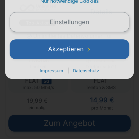
Nur notwendige Cookies
Details
Einstellungen
Top-Aktion
Unlimitiertes Datenvolumen für
14,99€/dauerhaft
Akzeptieren
1 Monat
Laufzeit
Telefónica (o2)
|
Impressum
Datenschutz
FLAT
FLAT
5G
Telefon & SMS
max. 50 Mbit/s
14,99 €
19,99 €
einmalig
pro Monat
Zum Angebot