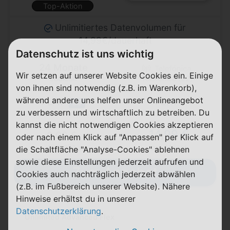
Top-Aktion
Unlimitiertes Datenvolumen für
14,99€/dauerhaft
Datenschutz ist uns wichtig
24 Monate
Wir setzen auf unserer Website Cookies ein. Einige
Laufzeit
Telefónica (o2)
von ihnen sind notwendig (z.B. im Warenkorb),
während andere uns helfen unser Onlineangebot
FLAT
FLAT
5G
zu verbessern und wirtschaftlich zu betreiben. Du
Telefon & SMS
max. 50 Mbit/s
kannst die nicht notwendigen Cookies akzeptieren
14,99 €
0,00 €
oder nach einem Klick auf "Anpassen" per Klick auf
einmalig
pro Monat
die Schaltfläche "Analyse-Cookies" ablehnen
sowie diese Einstellungen jederzeit aufrufen und
Zum Angebot
Cookies auch nachträglich jederzeit abwählen
(z.B. im Fußbereich unserer Website). Nähere
Hinweise erhältst du in unserer
Datenschutzerklärung
.
Unlimited Advanced Flex