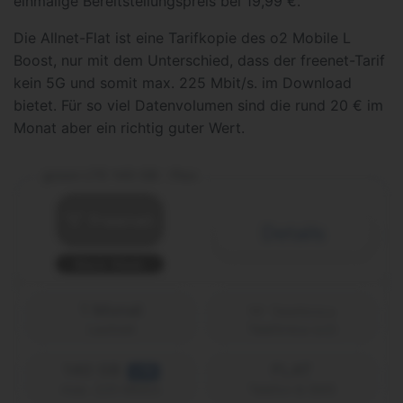
einmalige Bereitstellungspreis bei 19,99 €.
Die Allnet-Flat ist eine Tarifkopie des o2 Mobile L
Boost, nur mit dem Unterschied, dass der freenet-Tarif
kein 5G und somit max. 225 Mbit/s. im Download
bietet. Für so viel Datenvolumen sind die rund 20 € im
Monat aber ein richtig guter Wert.
green LTE 140 GB - Flex
Details
Black Week
1 Monat
Laufzeit
Telefónica (o2)
140 GB
FLAT
LTE
Telefon & SMS
max. 225 Mbit/s