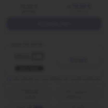
19,99 €
19,99 €
ab
einmalig
pro Monat
Abgelaufen
green LTE 140 GB
Details
Black Week
140 GB bis zu 225 Mbit/s für 24,99 €/Monat
1 Monat
Laufzeit
Telefónica (o2)
140 GB
FLAT