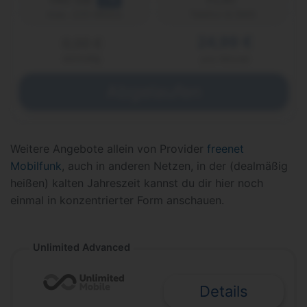
LTE
Telefon & SMS
max. 225 Mbit/s
24,99 €
0,00 €
einmalig
pro Monat
Abgelaufen
Weitere Angebote allein von Provider
freenet
Mobilfunk
, auch in anderen Netzen, in der (dealmäßig
heißen) kalten Jahreszeit kannst du dir hier noch
einmal in konzentrierter Form anschauen.
Unlimited Advanced
Details