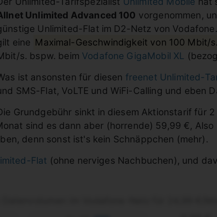
Der Unlimited-Tarifspezialist
Unlimited Mobile
hat 
Allnet Unlimited Advanced 100
vorgenommen, und
günstige Unlimited-Flat im D2-Netz von Vodafone.
gilt eine
Maximal-Geschwindigkeit von 100 Mbit/s
Mbit/s. bspw. beim
Vodafone GigaMobil XL
(bezog
Was ist ansonsten für diesen
freenet Unlimited-Tar
und SMS-Flat, VoLTE und WiFi-Calling und eben 
Die Grundgebühr sinkt in diesem Aktionstarif für 2
Monat sind es dann aber (horrende) 59,99 €, Also 
ben, denn sonst ist's kein Schnäppchen (mehr).
imited-Flat
(ohne nerviges Nachbuchen), und dav
s Datenvolumen im Vodafone-Netz für 24,99 €/M