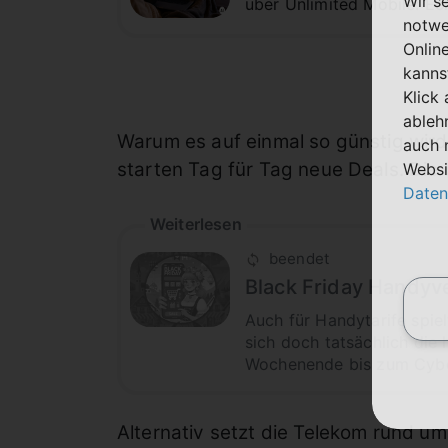
Wir s
über Unlimited Mobile: Ec
notwe
Onlin
kanns
Klick
ableh
Warum es auf einmal so günstig wird, 
auch 
starten Tag für Tag neue Deals. Die 
Websi
Daten
Weiterlesen
beendet
Black Friday Handyv
Auch für Handytarife spie
sich doch tatsächlich die 
Wochenende bis zum Cyber
Alternativ setzt die Telekom rund u