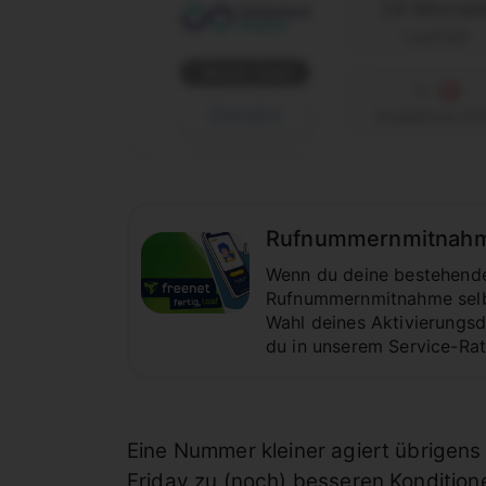
24 Monat
Laufzeit
Black Deal
Details
Vodafone (D
Rufnummernmitnahme z
Wenn du deine bestehende 
Rufnummernmitnahme selbst
Wahl deines Aktivierungsda
du in unserem Service-Ra
Eine Nummer kleiner agiert übrigens 
Friday zu (noch) besseren Kondition