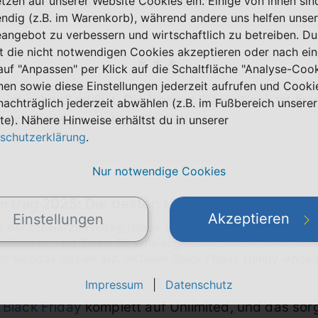
etzen auf unserer Website Cookies ein. Einige von ihnen sin
hte Unlimited-Flat mit 50 Mbit/s im o2-Netz.
ndig (z.B. im Warenkorb), während andere uns helfen unser
eangebot zu verbessern und wirtschaftlich zu betreiben. Du
t die nicht notwendigen Cookies akzeptieren oder nach ei
 auf "Anpassen" per Klick auf die Schaltfläche "Analyse-Coo
nen sowie diese Einstellungen jederzeit aufrufen und Cooki
ist schnell erklärt. Die
freenet Black Week
ist in
nachträglich jederzeit abwählen (z.B. im Fußbereich unserer
besten haben wir hier für dich:
te). Nähere Hinweise erhältst du in unserer
schutzerklärung
.
Nur notwendige Cookies
ertrag 2025: Die besten Mobilfunkangebote im
Akzeptieren
Einstellungen
lt der schwarze Freitag (Black Friday) eine große Rolle: D
heißesten Tarif-Deals für eine sogenannte Black Week bzw.
 Monday gezielt auf. Aktuelle Black Friday Handy-Angebo
Impressum
|
Datenschutz
m
Black Friday
komplett auf Unlimited, und das sor