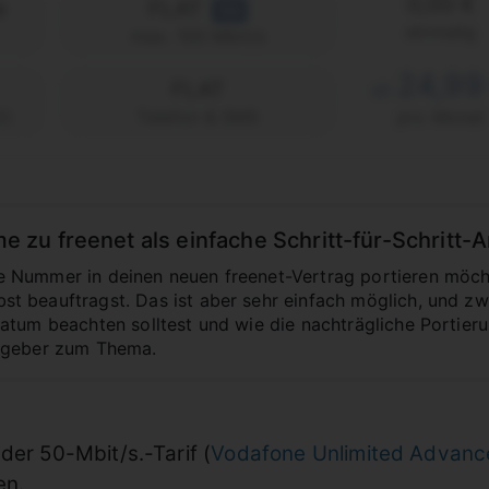
0,00 €
e
FLAT
5G
einmalig
max. 100 Mbit/s
24,99
FLAT
ab
2)
Telefon & SMS
pro Monat
u freenet als einfache Schritt-für-Schritt-A
Nummer in deinen neuen freenet-Vertrag portieren möchte
 beauftragst. Das ist aber sehr einfach möglich, und zwa
tum beachten solltest und wie die nachträgliche Portierung
tgeber zum Thema.
der 50-Mbit/s.-Tarif (
Vodafone Unlimited Advanc
en.