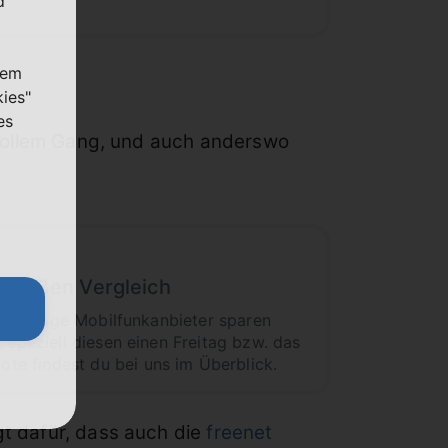
d
nem
kies"
es
 vollem Gang, und auch anderswo
 großen Vergleich
enn einige Mobilfunkanbieter sparen
 speziell diesen einen Freitag bzw. das
te findest du bei uns im Überblick.
gt dafür, dass auch die
freenet