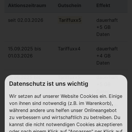
Aktionszeitraum
Gutschein
Effekt
seit 02.03.2026
Tariffuxx5
dauerhaft
+5 GB
Daten
15.09.2025 bis
Tariffuxx4
dauerhaft
01.03.2026
+4 GB
Daten
16.06.2025 bis
Tariffuxx5
dauerhaft
Datenschutz ist uns wichtig
14.09.2025
+5 GB
Daten
Wir setzen auf unserer Website Cookies ein. Einige
von ihnen sind notwendig (z.B. im Warenkorb),
28.11.2024 bis
Tariffuxx3
dauerhaft
während andere uns helfen unser Onlineangebot
16.06.2025
+3 GB
zu verbessern und wirtschaftlich zu betreiben. Du
Daten
kannst die nicht notwendigen Cookies akzeptieren
oder nach einem Klick auf "Anpassen" per Klick auf