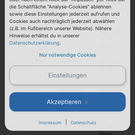
13.09.2024 bis
Tariffuxx2
dauerhaft
die Schaltfläche "Analyse-Cookies" ablehnen
27.11.2024
+2 GB
sowie diese Einstellungen jederzeit aufrufen und
Daten
Cookies auch nachträglich jederzeit abwählen
(z.B. im Fußbereich unserer Website). Nähere
15.04.2024 bis
Tariffuxx4
dauerhaft
Hinweise erhältst du in unserer
12.09.2024
+4 GB
Datenschutzerklärung
.
Daten
Nur notwendige Cookies
01.02.2024 bis
Tariffuxx2
dauerhaft
14.04.2024
+2 GB
Einstellungen
Daten
11.10.2023 bis
Tariffuxx3
dauerhaft
31.01.2024
+3 GB
Akzeptieren
Daten
11.07.2023 bis
Tariffuxx2023
dauerhaft
|
Impressum
Datenschutz
11.10.2023
+1 GB
Daten