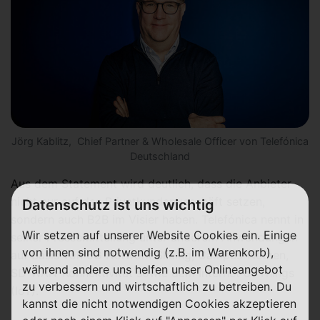
Jörg Kablitz, Chief Partner & Wholesale Officer von Telefónica
Deutschland
Aus dem Statement wird deutlich, dass die Anbieter
nicht nur auf das Privatkundengeschäft setzen,
Datenschutz ist uns wichtig
sondern auch B2B im Visier haben. Telefónica nennt in
Wir setzen auf unserer Website Cookies ein. Einige
seiner Pressemitteilung unter anderem Anwendungen
von ihnen sind notwendig (z.B. im Warenkorb),
auf Basis von 5G Network Slicing, Campus-Netzen,
während andere uns helfen unser Onlineangebot
SD-WAN-Konnektivität sowie dem Internet of Things
zu verbessern und wirtschaftlich zu betreiben. Du
(IoT).
kannst die nicht notwendigen Cookies akzeptieren