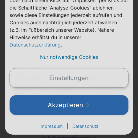
oder nach einem Klick auf "Anpassen" per Klick auf
die Schaltfläche "Analyse-Cookies" ablehnen
Tarife im Telefónica-Netz:
sowie diese Einstellungen jederzeit aufrufen und
Anbieter-Alternativen zu o2 im
Cookies auch nachträglich jederzeit abwählen
Vergleich
(z.B. im Fußbereich unserer Website). Nähere
Hinweise erhältst du in unserer
Datenschutzerklärung
.
Nur notwendige Cookies
Mehr davon?
Einstellungen
💡 Du findest die Aufbereitung durch unsere
Redakteure hilfreich und möchtest mehr davon
lesen? Dann füge TARIFFUXX ganz einfach mit
nur einem Klick zu deinen
bevorzugten Quellen
Akzeptieren
auf Google News
hinzu.
|
Impressum
Datenschutz
Jetzt hinzufügen