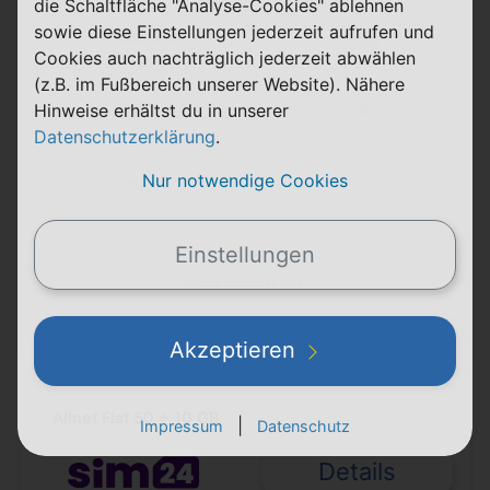
die Schaltfläche "Analyse-Cookies" ablehnen
sowie diese Einstellungen jederzeit aufrufen und
24 Monate
Cookies auch nachträglich jederzeit abwählen
Laufzeit
1&1
(z.B. im Fußbereich unserer Website). Nähere
60 GB
FLAT
Hinweise erhältst du in unserer
5G
Telefon & SMS
Datenschutzerklärung
.
max. 50 Mbit/s
12,99 €
Nur notwendige Cookies
0,00 €
einmalig
pro Monat
Einstellungen
Vorschau ⓘ
Mehr erfahren
Akzeptieren
Allnet Flat 50 + 10 GB
|
Impressum
Datenschutz
Details