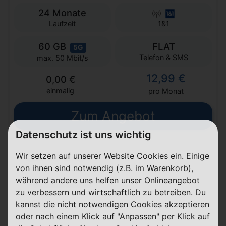
24 Monate
Laufzeit
1&1
60 GB
FLAT
5G
Telefon & SMS
max. 50 Mbit/s
12,99 €
0,00 €
einmalig
pro Monat
Zum Angebot
Datenschutz ist uns wichtig
Wir setzen auf unserer Website Cookies ein. Einige
Allnet-Flat 60 GB
von ihnen sind notwendig (z.B. im Warenkorb),
während andere uns helfen unser Onlineangebot
Details
zu verbessern und wirtschaftlich zu betreiben. Du
kannst die nicht notwendigen Cookies akzeptieren
Innerhalb der ersten 30 Tage kündbar
oder nach einem Klick auf "Anpassen" per Klick auf