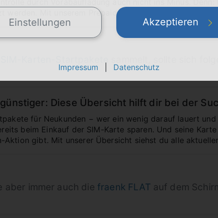
trolle durch Vorabaufladung auch nicht ins Minus. Denn:
zt werden. Mit unserem Prepaid-Vergleich findest du die a
Akzeptieren
Einstellungen
-SIM-Karten-Startpakete
sammelt, sollte sich fol
Impressum
|
Datenschutz
ünstiger: Diese Übersicht hilft dir bei der Su
tpakete für Neukunden − wer ein wenig darauf lauert und
bereits beim Einkauf der SIM-Karte sparen. Und seine Karte
ktion gibt. Mit unserer Übersicht siehst du alle aktuelle
lte aber immer auch die
fraenk FLAT
auf dem Schir