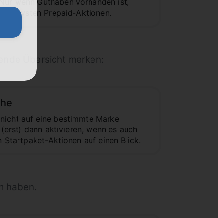
 Nur wenn Guthaben vorhanden ist,
ttraktivsten Prepaid-Aktionen.
gende Übersicht merken:
che
 nicht auf eine bestimmte Marke
 (erst) dann aktivieren, wenn es auch
n Startpaket-Aktionen auf einen Blick.
m haben.