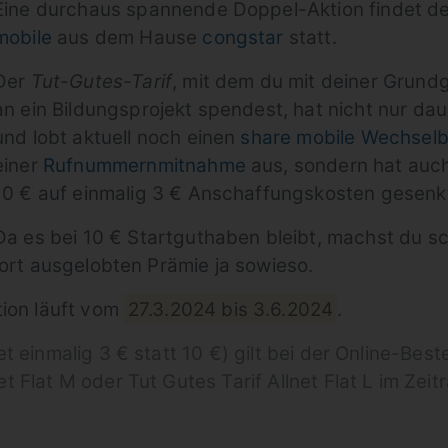
Eine durchaus spannende Doppel-Aktion findet der
mobile
aus dem Hause
congstar
statt.
Der
Tut-Gutes-Tarif
, mit dem du mit deiner Grund
an ein Bildungsprojekt spendest, hat nicht nur d
und lobt aktuell noch einen
share mobile Wechsel
einer
Rufnummernmitnahme
aus, sondern hat auc
10 € auf einmalig 3 € Anschaffungskosten gesenk
Da es bei 10 € Startguthaben bleibt, machst du sc
dort ausgelobten Prämie ja sowieso.
tion läuft vom
27.3.2024 bis 3.6.2024
.
et einmalig 3 € statt 10 €) gilt bei der Online-Bes
et Flat M oder Tut Gutes Tarif Allnet Flat L im Ze