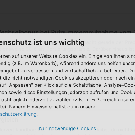
 Wechselbonus bei Rufnummernmitnahme vom 2
enschutz ist uns wichtig
elbonus bei Rufnummernmitnahme macht gerade der Prepa
ktionsweise 30 € als Portierungsprämie. Darüber hinaus is
 nach einem schleppenden Start deutlich attraktiver.
etzen auf unserer Website Cookies ein. Einige von ihnen sin
ndig (z.B. im Warenkorb), während andere uns helfen unser
eangebot zu verbessern und wirtschaftlich zu betreiben. Du
t die nicht notwendigen Cookies akzeptieren oder nach ei
ine der derzeit attraktivsten Aktionen, ohne jede 
 auf "Anpassen" per Klick auf die Schaltfläche "Analyse-Coo
nen sowie diese Einstellungen jederzeit aufrufen und Cooki
r
5G Prepaid-Tarife
erfahren kannst.
nachträglich jederzeit abwählen (z.B. im Fußbereich unserer
te). Nähere Hinweise erhältst du in unserer
schutzerklärung
.
rgleich
Nur notwendige Cookies
rzeit kündbar: Mit einem Prepaid-Tarif bleibst du nicht n