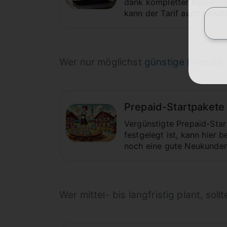
dank kompletter Kostenkon
kann der Tarif auch genut
Wer nur möglichst
günstige Prepaid
Prepaid-Startpakete g
Vergünstigte Prepaid-Star
festgelegt ist, kann hier 
noch eine gute Neukunden-A
Wer mittel- bis langfristig plant, sol