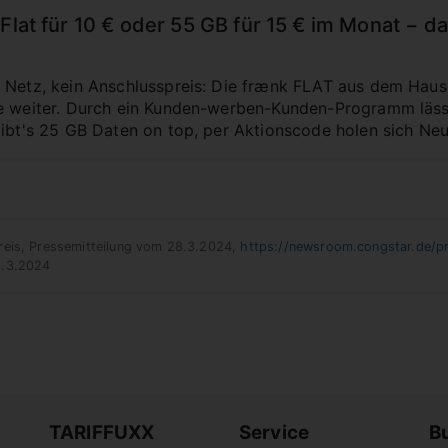
-Flat für 10 € oder 55 GB für 15 € im Monat − d
 Netz, kein Anschlusspreis: Die frænk FLAT aus dem Haus
ve weiter. Durch ein Kunden-werben-Kunden-Programm läss
gibt's 25 GB Daten on top, per Aktionscode holen sich Ne
reis, Pressemitteilung vom 28.3.2024,
https://newsroom.congstar.de/p
8.3.2024
TARIFFUXX
Service
B