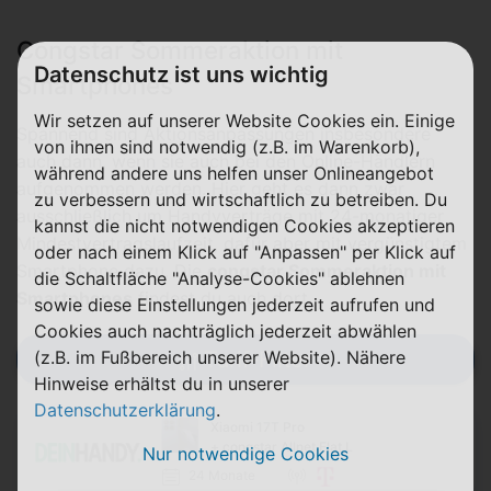
Congstar Sommeraktion mit
Datenschutz ist uns wichtig
Smartphones
Wir setzen auf unserer Website Cookies ein. Einige
Spannend sind Aktionsanpassungen insbesondere
von ihnen sind notwendig (z.B. im Warenkorb),
auch dann, wenn sie auch bei den Online-Händlern
während andere uns helfen unser Onlineangebot
aufgenommen werden. Hier geht es dann zwar
zu verbessern und wirtschaftlich zu betreiben. Du
ausschließlich um Handyverträge mit 24-monatiger
kannst die nicht notwendigen Cookies akzeptieren
Mindestvertragslaufzeit, dafür aber mit vergünstigtem
oder nach einem Klick auf "Anpassen" per Klick auf
Smartphone dazu. Die
congstar Sommeraktion mit
die Schaltfläche "Analyse-Cookies" ablehnen
Smartphones
findest du auch dort.
sowie diese Einstellungen jederzeit aufrufen und
Cookies auch nachträglich jederzeit abwählen
(z.B. im Fußbereich unserer Website). Nähere
Tarif-Filter
Hinweise erhältst du in unserer
Datenschutzerklärung
.
Xiaomi 17T Pro
+ congstar Allnet Flat L
Nur notwendige Cookies
24 Monate