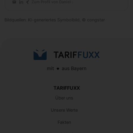
Zum Profil von Daniel
E-Mail an Daniel
LinkedIn-Profil von Daniel
Xing-Profil von Daniel
Bildquellen: KI-generiertes Symbolbild, © congstar
mit
aus Bayern
TARIFFUXX
Über uns
Unsere Werte
Fakten