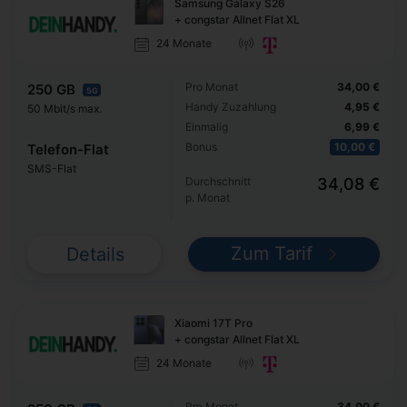
Samsung Galaxy S26
+ congstar Allnet Flat XL
24 Monate
Pro Monat
34,00 €
250 GB
5G
Handy Zuzahlung
4,95 €
50 Mbit/s max.
Einmalig
6,99 €
Bonus
10,00 €
Telefon-Flat
SMS-Flat
Durchschnitt
34,08 €
p. Monat
Zum Tarif
Details
Xiaomi 17T Pro
+ congstar Allnet Flat XL
24 Monate
Pro Monat
34,00 €