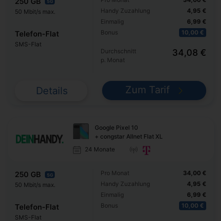
250 GB
5G
Handy Zuzahlung
4,95 €
50 Mbit/s max.
Einmalig
6,99 €
Bonus
10,00 €
Telefon-Flat
SMS-Flat
Durchschnitt
34,08 €
p. Monat
Zum Tarif
Details
Google Pixel 10
+ congstar Allnet Flat XL
24 Monate
Pro Monat
34,00 €
250 GB
5G
Handy Zuzahlung
4,95 €
50 Mbit/s max.
Einmalig
6,99 €
Bonus
10,00 €
Telefon-Flat
SMS-Flat